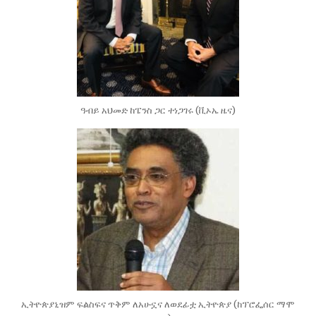
ዓብይ አህመድ ከፔንስ ጋር ተነጋገሩ (ቪኦኤ ዜና)
ኢትዮጵያኒዝም ፍልስፍና ጥቅም ለአሁኗና ለወደፊቷ ኢትዮጵያ (ከፕሮፌሰር ማሞ