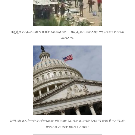
በጂጂጋ የተፈጠረውን ሁከት አስመልክቶ – ከኢፌዴሪ መከላከያ ሚኒስቴር የተሰጠ
መግለጫ
አሜሪካ ለኢትዮጵያ ስትሰጠው የነበረው እርዳታ ሊታገድ እንደማይገባ 6 የአሜሪካ
ኮንግረስ አባላት ደበዳቤ አሳሰቡ