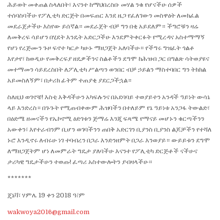
ሕይወት መቀጠል ስላለበት፣ እናንተ ከማህበረስቡ መሃል ንቁ የሆናችሁ ሰዎች
ተሰባስባችሁ የፖሊቲካ ድርጅት በመፍጠር እንደ ዜጋ የፈለገውን መስዋዕት ለመክፈል
መደራጀታችሁ እስየው ይሰኛል። መደራጀት ብቻ ግን በቂ አይደለም። ችግሮቹን ዛሬ
ለመቅረፍ ሳይሆን በሂደት እንዴት አድርጋችሁ እንደምትቀርፉት የሚረዳና አስተማማኝ
የሆነ የረጅሙን ጉዞ ፍኖተ ካርታ ካሁኑ ማዘጋጀት አለባችሁ። የችግሩ ግዝፈት ጎልቶ
እየታየ፣ ከወዲሁ የመቅረፍያ ዘዴዎችንና ስልቶችን ደግሞ ከሕዝብ ጋር በግልጽ ሳትወያዩና
መተማመን ሳይደረስበት ለፖሊቲካ ሥልጣን ወንበር ብቻ ኃይልን ማስተባበር ግን ትክክል
አይመስለኝም፣ በታሪክ ፊትም ተጠያቂ ያደርጋችኋል።
ስለዚህ ወገኖቼ! እስቲ እቅዳችሁን አካፍሉንና በአደባባይ ተወያይተን አንዳች ዓይነት ውሳኔ
ላይ እንድረስ። በጉጉት የሚጠብቀውም ሕዝባችን በተለይም የኔ ዓይነቱ አንጋፋ ትውልድ፣
በዕድሜ ዘመናችን የኤኮኖሚ ዕድገቱን ጅማሬ እንጂ ፍጻሜ የማናይ መሆኑን ቁርጣችንን
አውቀን፣ እየተራብንም ቢሆን ወገባችንን ጠበቅ አድርገን ቢያንስ ቢያንስ ልጆቻችን የተሻለ
ኑሮ እንዲኖሩ ለብሩሁ ነገ ተባብረን በጋራ እንድንዘምት በጋራ እንወያይ። ውይይቱን ደግሞ
ለማዘጋጀትም ሆነ ለመምራት ግዴታ ያለባችሁ እናንተ የፖሊቲካ ድርጅቶች ናችሁና
ታሪካዊ ግዴታችሁን ተወጡ! ፈጣሪ አስተውሎትን ያብዛላችሁ።
*******
ጄኔቫ፣ ሃምሌ 19 ቀን 2018 ዓ/ም
wakwoya2016@gmail.com