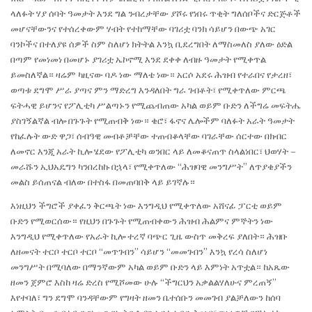
ላለፉት ሃያ ሰባት ዓመታት እንደ ግል ንብረታቸው ያሾሩ የነበሩ ጥቂት ግለሰቦችና ድርጅቶች
መሆናቸውንና የተሰረቀውም ሃብት የተከማቸው ባገሪቷ ባንክ ሳይሆን በውጭ አገር
ባንኮችና በተለያዩ ሰዎች ስም ስለሆነ ክትትል እንኳ ቢደረግበት ለማስመለስ ያለው ዕድል
በጣም የመነመነ በመሆኑ ያገሪቷ ኤኮኖሚ እንደ ደቀቀ ለብዙ ዓመታት የሚቀጥል
ይመስለኛል። ዛሬም ካዚናው ባዶ ነው ማለቴ ነው። አርሶ አደሩ ሕዝብ የተራበና የታረዘ፣
ወጣቱ ደግሞ ሥራ ያጣና ምን ማድረግ እንዳለበት ግራ ገብቶት፣ የሚቀጥለው ምርጫ
ፍትሓዊ ይሆንና የፖሊቲካ ሥልጣኑን የሚጨብጠው አካል ወይም ቡድን ለችግሬ መፍትሔ
ያስገኝልኛል ብሎ በጉጉት የሚጠብቅ ነው። ቄሮ፣ ፋኖና ሌሎችም ባለፉት አራት ዓመታት
የከፈሉት ውድ ዋጋ፣ ሰብዓዊ መብቶቻቸው ተጠብቆላቸው ባገራቸው ሰርተው በክብር
ለመኖር እንጂ አራት ኪሎ ሄደው የፖሊቲካ ወንበር ላይ ለመቆናጠጥ ስላልነበር፣ ህወሃት –
መራሹን ኢህአዴግን ካንበረከኩ በኋላ፣ የሚቀጥለው “ሕዝባዊ መንግሥት” ለጥያቄያችን
መልስ ይሰጠናል ብለው በተስፋ በመጠባበቅ ላይ ይገኛሉ።
እነዚህን ችግሮች ያቀፈን ቅርጫት ነው እንግዲህ የሚቀጥለው አሸናፊ ፓርቲ ወይም
ቡድን የሚወርሰው። የዚህን በጉጉት የሚጠብቀውን ሕዝብ ሕልምና ምኞትን ነው
እንግዲህ የሚቀጥለው የአራት ኪሎ ተረኛ ባጭር ጊዜ ውስጥ መቅረፍ ያለበት። ሕዝቡ
ለዘመናት ተርቦ ተርቦ ተርቦ “መጥገብን” ሳይሆን “መመገብን” እንኳ የረሳ ስለሆነ
መንግሥት በሚባለው በማንኛውም አካል ወይም ቡድን ላይ እምነት አጥቷል። ከአጼው
ዘመን ጀምሮ እስከ ዛሬ ድረስ የሚሾመው ሁሉ “ችግርህን አቃልልሃለሁና ምረጠኝ”
እየተባለ፣ ግን ደግሞ ባንዳቸውም የግዛት ዘመን ቤተሰቡን መመገብ ያልቻለውን ከሰባ