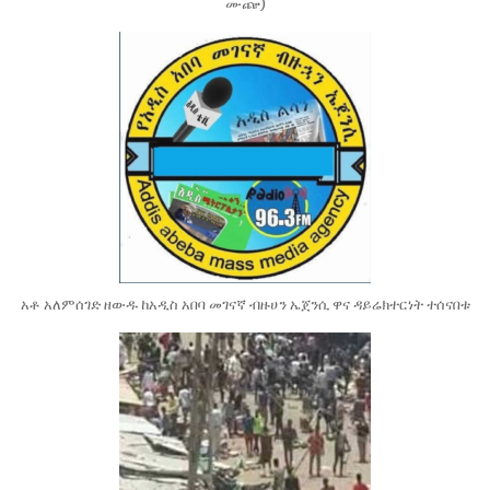
ሙጬ)
አቶ አለምሰገድ ዘውዱ ከአዲስ አበባ መገናኛ ብዙሀን ኤጀንሲ ዋና ዳይሬክተርነት ተሰናበቱ