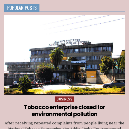
CONSORTIUM
NATIONWIDE
POPULAR POSTS
TELECOM
LICENSE
BUSINESS
Posted
in
Tobacco enterprise closed for
environmental pollution
After receiving repeated complaints from people living near the
National Tobacco Enterprise the Addis Ababa Environmental