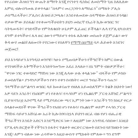
የተራበው ሕዝብ ግን ውጤት ለማየት እንጂ የናንተን ዲስኩር ለመስማት ጊዜ ስለሌለው
እምቢ ብሎ በዓመጹ ይቀጥላል፣ “ሰላምና መረጋጋትን ለማስፈን” በማለት ፖሊስ
ታሰማራላችሁ፣ ፖሊስና ሕዝብ ይጋጫሉ፣ እንደተለመደው ሰላማዊው ሕዝብ ይጎዳል፣
ተቃውሞው ይሰፋል፣ የተቀመጣችሁበትን ይህን መከረኛ የአራት ኪሎ ወንበር ገና
ሳትላመዱት፣ ተገድዳችሁ የምትለቁበት ሁኔታም ሊፈጠር ይችላል። ሌላ የፖሊቲካ ቡድን
ደግሞ ይተካችሁና ሌላ ዙር ዕውን የማይሆን ተስፋ ለሕዝቡ መስጠት ይጀምራል። ውሃ
ቅዳ ውሃ መልስ! ለዘመናት የኖርነውና የሰለቸን
የማማ በሰማይ
ባዶ ሕይወት እንደገና
መጀመር!
ይህ እንዳይሆን እንግዲህ ወገኖቼ፣ ካሁኑ የሚጠብቃችሁን የችግሮችን ክምር በውል
ተገንዝባችሁ አቅማችሁን እንድትገመግሙ አደራ እላለሁ። በኔ ግምት ብዙዎቻችሁ፣
“ዋናው ነገር ተወዳድሮ ማሸነፍ ነው እንጂ ሌላው ሁሉ ቀላል ነው” ብላችሁ የምታስቡ
ይመስለኛል። ያንዳንዶቻችሁን የቀን ተቀን ስብከትና መርሃ ግብራችሁን ሳጤን፣
ዓላማችሁ በሥልጣን ወንበር ላይ ከመቆናጠጥ የዘለለ አይመስለኝም። ትልቅ ስህተት ነው!
አዎ ባደጉ አገራት፣ የአበበም ሆነ የቶለሳ፣ የሓጎስም ሆነ የኤልቤሞ ፓርቲ አሸንፎ ሥልጣን
ቢይዝ ባገሪቷ ኤኮኖሚ ላይ የሚያሳድረው ጫና ኢምንት ነው። አገራችን ግን ከነዚያ ተርታ
ስላልተመደበች ዋናው ችግራችን የአበበ ሆነ የቶለሳ፣ የኤልቤሞ ወይም የሓጎስ ፓርቲ
ማሸነፍ ሳይሆን አሸናፊው አራት ኪሎ ከገባ በኋላ ይህንን ዘርፈ ብዙ የሆነ ብሔራዊ
ችግራችንን እንዴት አድርጎ እንደሚቀርፍ ነው። ለዚህም ነው አንዳንዴ ሳስበው፣ እነዚህ
የፖሊቲካ ድርጅቶች የችግሩን ስፋትና ጥልቀት ወርድና ርዝመት በደንብ ባይገነዘቡት ነው
እንጂ፣ ለምን ብለው ነው ራሳቸውን እዚህ ውስጥ የሚከቱት የምለው። ግን ደግሞ