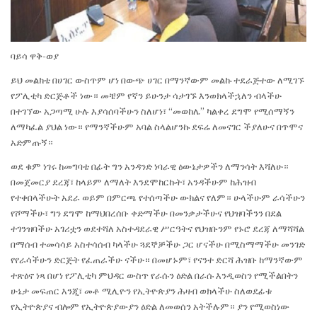
ባይሳ ዋቅ-ወያ
ይህ መልክቴ በሀገር ውስጥም ሆነ በውጭ ሀገር በማንኛውም መልኩ ተደራጅተው ለሚገኙ
የፖሊቲካ ድርጅቶች ነው። መቼም የኛን ይሁንታ ሳታገኙ እንወክላችኋለን ብላችሁ
በተገኘው አጋጣሚ ሁሉ እያሳሰባችሁን ስለሆነ፣ “መወከሌ” ካልቀረ ደግሞ የሚሰማኝን
ለማካፈል ያህል ነው። የማንኛችሁም አባል ስላልሆንኩ ደፍሬ ለመናገር ችያለሁና በጥሞና
አድምጡኝ።
ወደ ቁም ነገሩ ከመግባቴ በፊት ግን አንዳንድ ነባራዊ ዕውኔታዎችን ለማንሳት እሻለሁ።
በመጀመርያ ደረጃ፣ ከላይም ለማለት እንደሞከርኩት፣ አንዳችሁም ከሕዝብ
የተቀበላችሁት አደራ ወይም በምርጫ የተሰጣችሁ ውክልና የለም። ሁላችሁም ራሳችሁን
የሾማችሁ፣ ግን ደግሞ ከማህበረሰቡ ቀድማችሁ በመንቃታችሁና የህዝባችንን በደል
ተገንዝባችሁ አገሪቷን ወደተሻለ አስተዳደራዊ ሥርዓትና የህዝቡንም የኑሮ ደረጃ ለማሻሻል
በማሰብ ተመሳሳይ አስተሳሰብ ካላችሁ ጓደኞቻችሁ ጋር ሆናችሁ በሚስማማችሁ መንገድ
የየራሳችሁን ድርጅት የፈጠራችሁ ናችሁ። በመሆኑም፣ የናንተ ድርሻ ሕዝቡ ከማንኛውም
ተጽዕኖ ነጻ በሆነ የፖሊቲካ ምህዳር ውስጥ የራሱን ዕድል በራሱ እንዲወስን የሚችልበትን
ሁኔታ መፍጠር እንጂ፣ መቶ ሚሊዮን የኢትዮጵያን ሕዛብ ወክላችሁ ስለወደፊቱ
የኢትዮጵያና ብሎም የኢትዮጵያውያን ዕድል ለመወሰን አትችሉም። ያን የሚወስነው