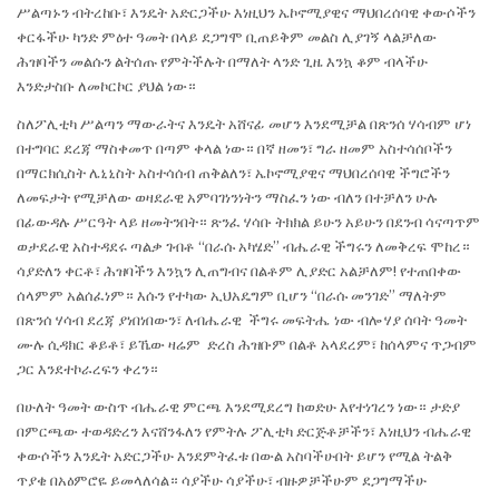
ሥልጣኑን ብትረከቡ፣ እንዴት አድርጋችሁ እነዚህን ኤኮኖሚያዊና ማህበረሰባዊ ቀውሶችን
ቀርፋችሁ ካንድ ምዕተ ዓመት በላይ ደጋግሞ ቢጠይቅም መልስ ሊያገኝ ላልቻለው
ሕዝባችን መልሱን ልትሰጡ የምትችሉት በማለት ላንድ ጊዜ እንኳ ቆም ብላችሁ
እንድታስቡ ለመኮርኮር ያህል ነው።
ስለፖሊቲካ ሥልጣን ማውራትና እንዴት አሸናፊ መሆን እንደሚቻል በጽንሰ ሃሳብም ሆነ
በተግባር ደረጃ ማስቀመጥ በጣም ቀላል ነው። በኛ ዘመን፣ ግራ ዘመም አስተሳሰቦችን
በማርክሲስት ሌኒኒስት አስተሳሰብ ጠቅልለን፣ ኤኮኖሚያዊና ማህበረሰባዊ ችግሮችን
ለመፍታት የሚቻለው ወዛደራዊ አምባገነንነትን ማስፈን ነው ብለን በተቻለን ሁሉ
በፊውዳሉ ሥርዓት ላይ ዘመትንበት። ጽንፈ ሃሳቡ ትክክል ይሁን አይሁን በደንብ ሳናጣጥም
ወታደራዊ አስተዳደሩ ጣልቃ ገብቶ “በራሱ አካሄድ” ብሔራዊ ችግሩን ለመቅረፍ ሞከረ።
ሳያድለን ቀርቶ፣ ሕዝባችን እንኳን ሊጠግብና በልቶም ሊያድር አልቻለም! የተጠበቀው
ሰላምም አልሰፈነም። እሱን የተካው ኢህአዴግም ቢሆን “በራሱ መንገድ” ማለትም
በጽንሰ ሃሳብ ደረጃ ያነበነበውን፣ ለብሔራዊ ችግሩ መፍትሔ ነው ብሎ ሃያ ሰባት ዓመት
ሙሉ ሲዳክር ቆይቶ፣ ይኼው ዛሬም ድረስ ሕዝቡም በልቶ አላደረም፣ ከሰላምና ጥጋብም
ጋር እንደተኮራረፍን ቀረን።
በሁለት ዓመት ውስጥ ብሔራዊ ምርጫ እንደሚደረግ ከወድሁ እየተነገረን ነው። ታድያ
በምርጫው ተወዳድረን እናሸንፋለን የምትሉ ፖሊቲካ ድርጅቶቻችን፣ እነዚህን ብሔራዊ
ቀውሶችን እንዴት አድርጋችሁ እንደምትፈቱ በውል አስባችሁበት ይሆን የሚል ትልቅ
ጥያቄ በአዕምሮዬ ይመላለሳል። ሳያችሁ ሳያችሁ፣ ብዙዎቻችሁም ደጋግማችሁ