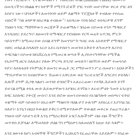
በመዲናችንና በክልል ዋና ከተሞች የሚገኙ ፎቆች ያገር ሃብት መሆናቸው ቀርቶ ያገር ዕዳ
እየሆኑ ነው። ህንጻዎችን ለመገንባት ወይም ለልማት ፕሮጄክቶች ተብለው የተሰጡ
ብድሮች “ባለ ዕዳዎቹ ከስረዋል ተብለው”፣ አበዳሪው ባንክ ከስሮ ተበዳሪዎቹ ደግሞ
ገንዘቡን ካገር ማሸሻቸውን መረጃዎች ይጠቁማሉ። ገበሬው በያመቱ ተገዶ ማዳበርያ
እንዲበደር ይደረግና፣ ለዘመናት በማዳበርያ የደነዘዘው የርሻ መሬት አጥጋቢ ምርት
ባይሰጥም፣ ከሚመረተው ሰብል ደግሞ ከመንግሥት ግብር ሁሉ አስቀድሞ የማዳበርያ
ብድር መክፈል ስላለበት አርሶ አደሩ ቤተሰቡን መመገብ አቅቶት ለዓመታት ለረሃብ
ተዳርጓል። በያመቱ ከዩኒቬርሲቲ የሚመረቁ ወጣቶች ሊያስተናግዳቸው የሚችል
የኤኮኖሚ ዘርፍ ስለሌለና ያለው ምርጫ ድንጋይ መፍለጥ፣ ዘበኝነት ወይም ተመሳሳይ
የሆነ፣ ከተለፋበት የትምህርት ዘመንና ውጤት ጋር የማይመጥን ሥራ በመሆኑ፣ እህቶቻችን
ማንነታቸውንና ስብዕናቸውን ሽጠውና አዋርደው ወደ ዓረብ አገሮች ለግርድና ይሄዳሉ፣
ሌሎች ደግሞ ሕጋዊ ባልሆነ መንገድ ድንበሮችን አቆራርጠው፣ የተሻለ ሕይወት ይገኝ
ይሆናል በሚል ተስፋ ውድ ሕይወታቸውን እየገበሩ ይገኛሉ። ለሩብ ምዕት ዓመት አገሪቷን
ከዳር እስከዳር ያቀናጀ ሙስና፣ እንደ ድሮው ዘመን በተወሰነ የአገልግሎት መስጫና ፍትህ
ተቋማት ብቻ ሳይወሰን፣ በአራቱም ማዕዘናት ባህል ሆኖ ሁሉንም እየዘረፈና እያንገፈገፈ
ስለሆነ፣ እንኳን በዚህ ትውልድ ይቅርና በሚቀጥለውም ትውልድ መቀረፉ ያጠራጥራል።
ገንዘብ ብቻ ሳይሆን ፎቅ እንኳ የሚሰረቅበት አገር! ሌሎችንም ብዙ ብዙ ችግሮችን
መጥቀስ ይቻላል፣ ለማመላከት ያህል ግን የሚበቃን ስለመሰለኝ እዚሁ ላይ ላቁም።
እንደ ዕውነቱ ከሆነ አብዛኞቹ ችግሮቻችን ኢህአዴግ የፈጠራቸው አይደሉም። የሰፊው