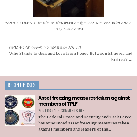
የአዲስ አበባ ከተማ ምክር ቤት በምክትል ከንቲባ ኢንጂነር ታከለ ኡማ የቀረበለትን አዳዲስ
የካቢኔ ሹመት አፀደቀ
Post
← በሀገራችን ላይ የተቃጣውን ባህላዊ ዘረፋ እንታደግ
navigation
Who Stands to Gain and Lose from Peace Between Ethiopia and
Eritrea? →
RECENT POSTS
Asset freezing measures taken against
members of TPLF
ON
2021-06-01
•
COMMENTS OFF
ASSET
The Federal Peace and Security and Task Force
FREEZING
has announced asset freezing measures taken
MEASURES
against members and leaders of the...
TAKEN
AGAINST