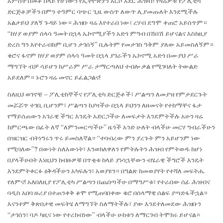
አምስት በመቶ በላይ የሆነውን የኢትዮጵያን አርሶ አደር ሕዝብ፣ የዛሬዎቹ የፖሊቲካ
ድርጅቶቻችን በምን ተዓምር ባጭር ጊዜ ውስጥ ለውጥ ሊያመጡለት እንደሚችሉ
አልታይህ ያለኝ ጉዳይ ነው። ሕዝቡ ዛሬ እየተራበ ነው፣ ረሃብ ደግሞ ቀጠሮ አይሰጥም።
“ከሃያ ወያም ሰላሳ ዓመት በኋላ ኤኮኖሚያችን አድጎ ምግብ በሽበሽ ይሆናልና እስከዚያ
ድረስ ግን እየተራብክም ቢሆን ታገሰኝ” ቢሉትም የመታገስ ዓቅም ያለው አይመስለኝም።
ቄሮና ፋኖም ከሃያ ወያም ሰላሳ ዓመት በኋላ ያገራችን ኤኮኖሚ አድጎ በሙያህ ሥራ
ማግኘት ብቻ ሳይሆን ከሥራም ሥራ ታማርጣለህ ተብሎ ቃል የሚገባለት ትውልድ
አይደለም። ኑሮን ዛሬ መኖር ይፈልጋልና!
ስለዚህ ወገኖቼ – ፖሊቲከኞችና የፖሊቲካ ድርጅቶች፣ ሥልጣን ለመያዝ የምታደርጉት
መሯሯጥ ተገቢ ቢሆንም፣ ሥልጣን ከያዛችሁ በኋላ ይህንን ለዘመናት የተከማቸና ፋታ
የማይሰጠውን አገራዊ ችግር እንዴት አድርጋችሁ ለመፍታት እንደምትችሉ አሁን ዛሬ
ከምርጫው በፊት ለኛ “ለምንመርጣችሁ” ዜጎች አንድ ሁለት ብላችሁ መርሃ ግብራችሁን
በዝርዝር ብትነግሩን ጥሩ ይመስለኛል። “ተባብረው ምን ያረጉት ምን አይሆንም ነው
የሚባለው”? በውነት ስለእውነት፣ እንወክለዋለን የምትሉትን ሕዝብ የምትወዱ ከሆነ
በያላችሁበት እነዚህን ከብዙዎቹ በጥቂቱ ከላይ ያነሳኋቸውን ብሄራዊ ችግሮች እንዴት
እንደምትቀርፉ ዕቅዳችሁን አካፍሉን፣ አወያዩን። በግልጽ ከመወያየት የተሻለ መፍትሔ
የለምና! አለበለዚያ የፖሊቲካ ሥልጣን በጨበጣችሁ በማግሥቱ፣ የተራበው ሰፊ ሕዝብና
ባዲስ አበባ ዙሪያ በተጠንቀቅ ቆሞ የሚጠባበቀው ቄሮ በሰላማዊ ሰልፍ ያጣድፋችኋል።
እናንተም ቅጽበታዊ መፍትሄ ለማግኘት ስለማትችሉ፣ ያው እንደተለመደው ሕዝቡን
“ታገሰን፣ ባዶ ካዚና ነው የተረከብነው” ብላችሁ ሁከቱን ለማርገብ ትሞክሩ ይሆናል።