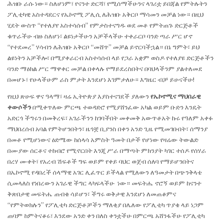
ሕዝቡ ራሱ ነው። ስለሆነም፣ የናንተ ድርሻ፣ የሚሰማችሁንና ላገሪቷ ይበጃል የምትሉትን
ፖሊቲካዊ አስተዳደርና የኤኮኖሚ ፖሊሲ ለሕዝቡ አቅርቦ ማሳመን መቻል ነው። በዚህ
ሂደት ውስጥ “የተለያየ አስተሳሰብ” የምታስተናግዱ ወደ መቶ የምትጠጉ ድርጅቶች
ቁጥራችሁ ብዙ ስለሆነ፣ ልዩነታችሁን አቻችላችሁ ተቀራርቦ ባንድ ጣራ ሥር ሆኖ
“የተደመረ” ሃሳብን ለሕዝቡ አቅርቦ “መሸጥ” መቻል ይኖርባችኋል። በኔ ግምት፣ ይህ
ልዩነትን አቻችሎ፣ በሚያቀራርብ አስተሳሰብ ላይ የጋራ አቋም ወስዶ የተለያዩ ድርጅቶችን
ባንድ ማዕክል ሥር ማዋቀር መቻል በቀላሉ የማይደረስበትና በባህላችንም ያልተለመደ
በመሆኑ፣ የሁላችሁም ራስ ምታት እንደሆነ እገምታለሁ። እግዜር ብቻ ይሁናችሁ!
የዚህ ጽሁፍ ዋና ዓላማ፣ ዛሬ ኢትዮጵያ እያስተናገደች ያለውን
የኤኮኖሚና ማህበራዊ
ቀውሶችን
በሚቀጥለው ምርጫ ተወዳድሮ የሚያሸንፈው አካል ወይም ቡድን እንዴት
አድርጎ ችግሩን በመቅረፍ፣ አገራችንን ከገባችበት መቀመቅ አውጥቶአት ኩሩ የዓለም አቀፉ
ማህበረሰብ አባል የምትሆንበትን፣ ዜጎቿ ቢያንስ በቀን አንድ ጊዜ የሚመገቡበት፣ ሰማንያ
በመቶ የሚሆነውና ዕድሜው ከሰላሳ አምስት ዓመት በታች የሆነው የዛሬው ትውልድ
በሙያው ሰርቶና ተከብሮ የሚኖርበት እንጂ ሥራ በማጣት ምክንያት ካገር ተሰዶ የሰሃራ
በረሃ ሙቀት፣ የአረብ ሽፍቶች ግፍ ወይም የቀይ ባህር ወጀብ ሰለባ የማይሆንበትና
በኤኮኖሚ የዳበረች ሰላማዊ አገር ሊፈጥር ይችላል የሚለውን ለዓመታት በጭንቅላቴ
ሲመላለስ የነበረውን አገራዊ ችግር ላካፍላችሁ ነው። መፍትሔ ኖሮኝ ወይም ከናንተ
ቅጽበታዊ መፍትሔ ጠብቄ ሳይሆን፣ ችግሩ ወቅታዊ እንደሆነ ለመጠቆምና
“የምትወክሉን” የፖሊቲካ ድርጅቶቻችን ማለቂያ በሌለው የፖሊቲካ ጥያቄ ላይ ነጋም
ጠባም ከምትናቆሩ፣ እንደው አንድ ቀን በለስ ቀንቷችሁ በምርጫ አሸንፋችሁ የፖሊቲካ