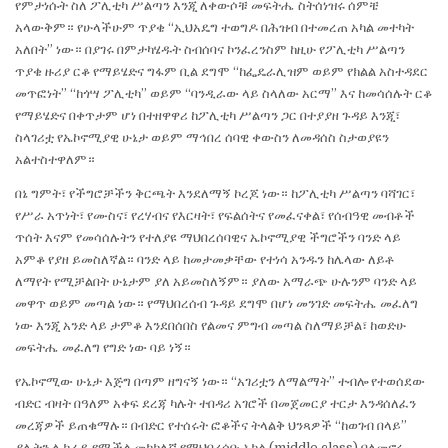
የምታነሱት ስለ ፖሊቲካ ሥልጣን እንጂ ለቀውሶቹ መፍትሔ ስትሰነዝሩ ሰምቼ
አላውቅም። የሁላችሁም ጥያቄ “ኢህአዴግ ተወግዶ በሕዝብ በተመረጠ አካል መተካት
አለበት” ነው። በያገሩ በምታካሄዱት ስብሰባና ኮንፈረንስም ከዚሁ የፖሊቲካ ሥልጣን
ጥያቄ ዙሪያ ርቆ የማይሄድና ግፋም ቢል ደግሞ “ከፌዴራሊዝም ወይም የክልል አስተዳደር
መጥፎነት” “ከጎሣ ፖሊቲካ” ወይም “ባንዲራው ላይ ስላለው አርማ” እና ከመሳሰሉት ርቆ
የማይሄድና በቀጥታም ሆነ በተዘዋዋሪ ከፖሊቲካ ሥልጣን ጋር በተያያዘ ጉዳይ እንጂ፣
ስላገሪቷ የኤኮኖሚያዊ ሁኔታ ወይም ማኅበረ ሰባዊ ቀውስን ለመዳሰስ ስታወያዩን
አልተስተዋለም።
በኔ ግምት፣ የችግሮቻችን ቅርጫት እንደለማኝ ኮረጆ ነው። ከፖሊቲካ ሥልጣን ባሻገር፣
የሥራ አጥነት፣ የሙስና፣ የረሃብና የእርዛት፣ የፍልሰትና የመፈናቀል፣ የሰብዓዊ መብቶች
ጥሰት እናም የመሳሰሉትን የተለያዩ ማህበረሰባዊና ኤኮኖሚያዊ ችግሮችን ባንድ ላይ
አምቆ የያዘ ይመስለኛል። ባንድ ላይ ከመታመቃቸው የተነሳ አንዱን ከሌላው ለይቶ
ለማየት የሚቻልበት ሁኔታም ያለ አይመስለኝም። ያለው አማራጭ ሁሉንም ባንድ ላይ
መዋጥ ወይም መጣል ነው። የማህበረሰብ ጉዳይ ደግሞ በሆነ መንገድ መፍትሔ መፈለግ
ነው እንጂ አንድ ላይ ታምቆ እንደበሰበስ የልመና ምግብ መጣል ስለማይቻል፣ ከወድሁ
መፍትሔ መፈለግ የግድ ነው ባይ ነኝ።
የኤኮኖሚው ሁኔታ እጅግ በጣም ዘግናኝ ነው። “አገሪቷን ለማልማት” ተብሎ የተወሰደው
ብድር ብዛት በዓለም አቀፍ ደረጃ ካሉት ተበዳሪ አገሮች በመጀመርያ ተርታ እንዳሰለፈን
መረጃዎች ይጠቁማሉ። በብድር የተሰሩት ፎቆችና ትላልቅ ህንጻዎች “ከወገብ በላይ”
ያሉትን ሊከራይ የሚችል መካከለኛ የማህበረሰቡ አካል (middle class) ባለመኖሩ