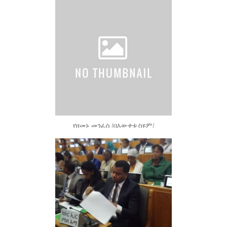
የዘመኑ መንፈስ /በእውቀቱ ስዩም/