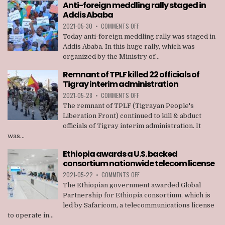
Anti-foreign meddling rally staged in
MEMBERS
Addis Ababa
OF
TPLF
ON
2021-05-30
•
COMMENTS OFF
ANTI-
Today anti-foreign meddling rally was staged in
FOREIGN
Addis Ababa. In this huge rally, which was
MEDDLING
organized by the Ministry of...
RALLY
STAGED
Remnant of TPLF killed 22 officials of
IN
Tigray interim administration
ADDIS
ABABA
ON
2021-05-28
•
COMMENTS OFF
REMNANT
The remnant of TPLF (Tigrayan People's
OF
Liberation Front) continued to kill & abduct
TPLF
officials of Tigray interim administration. It
KILLED
was...
22
OFFICIALS
Ethiopia awards a U.S. backed
OF
consortium nationwide telecom license
TIGRAY
INTERIM
ON
2021-05-22
•
COMMENTS OFF
ADMINISTRATION
ETHIOPIA
The Ethiopian government awarded Global
AWARDS
Partnership for Ethiopia consortium, which is
A
led by Safaricom, a telecommunications license
U.S.
to operate in...
BACKED