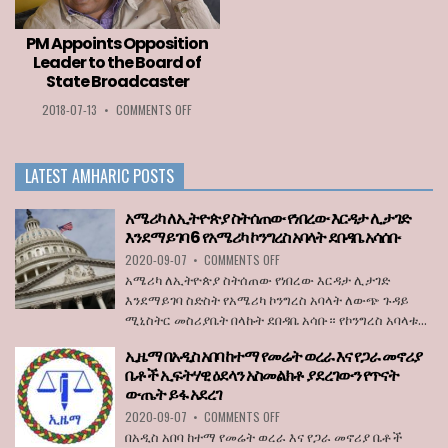
ABERA
TO
ENTER
PM Appoints Opposition
THE
Leader to the Board of
EU
State Broadcaster
WHEN
BORDERS
ON
2018-07-13
•
COMMENTS OFF
REOPEN
PM
ON
APPOINTS
JULY
OPPOSITION
1
LATEST AMHARIC POSTS
LEADER
TO
THE
አሜሪካ ለኢትዮጵያ ስትሰጠው የነበረው እርዳታ ሊታገድ
BOARD
እንደማይገባ 6 የአሜሪካ ኮንግረስ አባላት ደበዳቤ አሳሰቡ
OF
ON
2020-09-07
•
COMMENTS OFF
STATE
አሜሪካ
BROADCASTER
አሜሪካ ለኢትዮጵያ ስትሰጠው የነበረው እርዳታ ሊታገድ
ለኢትዮጵያ
እንደማይገባ ስድስት የአሜሪካ ኮንግረስ አባላት ለውጭ ጉዳይ
ስትሰጠው
ሚኒስትር መስሪያቤት በላኩት ደበዳቤ አሳቡ። የኮንግረስ አባላቱ...
የነበረው
እርዳታ
ኢዜማ በአዲስ አበባ ከተማ የመሬት ወረራ እና የጋራ መኖሪያ
ሊታገድ
ቤቶች ኢፍትሃዊ ዕደላን አስመልክቶ ያደረገውን የጥናት
እንደማይገባ
ውጤት ይፋ አደረገ
6
የአሜሪካ
ON
2020-09-07
•
COMMENTS OFF
ኮንግረስ
ኢዜማ
በአዲስ አበባ ከተማ የመሬት ወረራ እና የጋራ መኖሪያ ቤቶች
አባላት