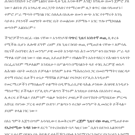
ሕዝብ የድህነት ኑሮ በምኒልክና ዘውዲቱ ጊዜ አናውቅም እንጂ፣ ከዓጼው ዘመን ጀምሮ ያለ
ነው። ልዩነቱ ያኔ አንጻራዊ መረጋጋት ስላለና የተማረውም ዜጋ ቁጥር ብዙ ባላመሆኑ፣
ተምሮ ሥራ ማጣት የሚባል ነገር ስለሌለ በአጼው ዘመን ውጭ አገር የተማሩት እንኳ
ሳይቀሩ ያላንዳች መዘግየት ወዳገር ቤት ተመልሰው ይሾማሉ። አገር ጥሎ የሚኮበልል
ወጣትም አልነበረም።
ችግሮቻችንን ዘርፈ-ብዙ ናቸው። አንዳንዶቹ
ባጭር ጊዜና አነስተኛ ወጪ
ሊቀረፉ
የሚችሉ ሲሆኑ ሌሎቹ ደግሞ ረዘም ያለ ጊዜና ከባድ ወጪ የሚጠይቁ ናቸው። ለምሳሌ
የዜጎች ሰብዓዊና ሕገ መንግሥታዊ መብት እንዳይጣስ ሕገ መንግሥቱን በአግባቡ ሥራ ላይ
ማዋል ብቻ በቂ ነው። ብዙ ወጪ አይጠይቅም። የክልሎችን አስተዳደርና የሕዝቡን ፍላጎት
በረፌሬንደም ማቃለልም እንደዚሁ። በሥልጣን በሚባልጉት ላይ ተገቢ እርምጃ ወስዶ
ለሕዝቡ ብሶት መድረስ ይቻላል። ከዓለም አቀፉ ማሕበረሰብ ጋር በመስማማትና በዕርዳታ
ድጎማ የእስር ቤቶችን ሁኔታ ማሻሻል ይቻላል፣ የፍትህና የፖሊስ እንዲሁም
የመርማሪዎችን የማሰልጠኛ ተቋማት በዲሞኪራሲያዊ ባሕል ታንጸው ሕዝባዊ እንዲሆኑ
ማስተማር ይችላል። የፖሊቲካ ሥልጣን ችግሩም እንደዚሁ በቀላሉ በአነስተና ወጪ
ሊቀረፍ ይችላል። ያለምንም ጣልቃ ገብነትና ታዛቢዎች በተገኙበት በሚካሄደው ምርጫ
አሸናፊ የሆነው ፓርቲ ወይም ቡድን፣ ሥልጣኑን ተረክቦ መንግሥት ሊመሰርት ይችላል።
ይህም ቀላል ነገር ነው።
በእኔ ግምት እጅግ በጣም አሳሳቢውና ለመቅረፍም
ረጅም ጊዜና ብዙ ወጪ
የሚጠይቀው
የኤኮኖሚው ጉዳይ ነው።
ደርግ “የተረከብኩት ባዶ ካዚና ነው” ሲለን በደንብ አልገባንም
ነበር። ዛሬም በየቀኑ በኢትዮጵያ ቴሌቪዥን በኩል እንደሚነገረን ከሆነ፣ የአገሪቷን ኤኮኖሚ