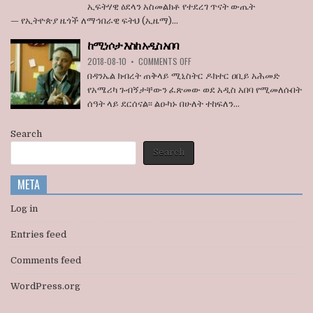
በአዲስ
ኢፍትሃዊ ዕደላን አስመልክቶ የተደረገ ጥናት ውጤት
ደበዳቤ
አበባ
— የኢትዮጵያ ዜጎች ለማኅበራዊ ፍትህ (ኢዜማ)...
አሳሰቡ
ከተማ
የመሬት
ከሚነሶታ እስከ አዲስ አበባ
ወረራ
ON
እና
2018-08-10
•
COMMENTS OFF
ከሚነሶታ
የጋራ
በዳንኤል ክብረት ጠቅላይ ሚኒስትር ዶክተር ዐቢይ አሕመድ
እስከ
መኖሪያ
የአሜሪካ ጉብኝታቸውን ፈጽመው ወደ አዲስ አበባ የሚመለሱበት
አዲስ
ቤቶች
ሰዓት ላይ ደርሰናል፡፡ ልዑካኑ በሁለት ተከፍለን...
አበባ
ኢፍትሃዊ
ዕደላን
አስመልክቶ
Search
ያደረገውን
Search
የጥናት
ውጤት
ይፋ
META
አደረገ
Log in
Entries feed
Comments feed
WordPress.org