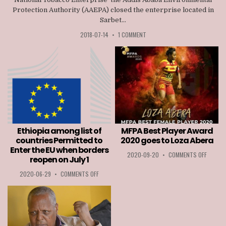
Protection Authority (AAEPA) closed the enterprise located in
Sarbet...
2018-07-14
•
1 COMMENT
Ethiopia among list of
MFPA Best Player Award
countries Permitted to
2020 goes to Loza Abera
Enter the EU when borders
ON
2020-09-20
•
COMMENTS OFF
reopen on July 1
MFPA
BEST
ON
2020-06-29
•
COMMENTS OFF
PLAYER
ETHIOPIA
AWARD
AMONG
2020
LIST
GOES
OF
TO
COUNTRIES
LOZA
PERMITTED