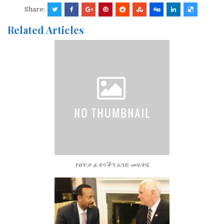
Share:
Related Articles
የፀጥታ ፈተናችን አንድ መፍትሄ