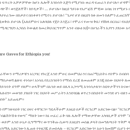
ሥነ ፍጥረት አቻዎቻቸው ከሆኑ ሌሎች እንስሳት እጅግ የሚያንሱ ወራዳ ፍጡራን ይሆናሉ፡፡ ሆዳሞ
ዳዮች፣ ወንጀለኞች፣ ከሃዲዎች፣ …. ይሆናሉ፡፡ ከዚህ ዓይነቱ የአሥ
ረ
ሽ ምቺው አባዜ ነፃ የሚሆኑ
ተራገሙ በስቃይና በሰቀቀን የሚኖሩ ይሆናሉ፤ “ጌታየ ሆይ በዚህን ክፉ ዘመን ስለምን ፈጠርከኝ
ቅሱ ይሆናሉ (አለደምቡና አለባህሉ የጀሶ እንጀራ፣ የሞራና የሙዝ ቅቤ፣ የሸክላ በርበሬ፣ የአህያ
የሚዳርግህን አጋሰስ ትውልድ ከመረቅህ በርግጥም አንተ ብፁዕ ነህ)፡፡ በሀገራችን እያየን ያለነው አ
re Gaves for Ethiopia you!
ራቸውን ተማሪዎቼን አነጋገር የኮረጀ አንድ ምሁር በመምህራንና በጠ/ሚኒስትሩ የሰሞኑ ስብሰባ 
 ማስታወሻ ልጽፍ ተነሳሁ፤ አነሳሴ የደረስንበትን የማነስ ደረጃ ለመጠቆም እንጂ በሰው ስህተት ለ
ማይሳሳት ደግሞ የለም፡፡ ሁላችንም በአንድ ወይ በሌላ አጋጣሚ እንሳሳታለን፡፡ ስህተታችንን ስናው
ብን፡፡ መወገድ ያለበት ነገር ስህተት መሥራትን እንደባህል ቆጥረን በስህተት መንገድ ሆነ ብለን መ
ዝገት” አይጠፋም፡፡
ን የምንጽፍበት ነገር በዛና ተቸገርን፡፡ ግዴላችሁም እነዚህ ሰዎች የርገረም አድርገውናል፡፡ “የርገ
 “ብልሽትሽቱ የወጣ” ማለት ነው፡፡ ከኔ ሠፈር ራቅ ባሉ ሌሎች የማውቃቸው አካባቢዎች ደግሞ “
ሰው ወይም አንድ ሁኔታ ሲግማማና ውጥንቅጡ ሲወጣ እነዚህን መሰል ቃላት በመግለጫነት ጥቅም ላ
ማሌ አድርገውን ሊጠፉ የተዘጋጁ ይመስላሉ – የርገረም አድርገውን፡፡ አሁን ከመሸም ቢሆን ተባ