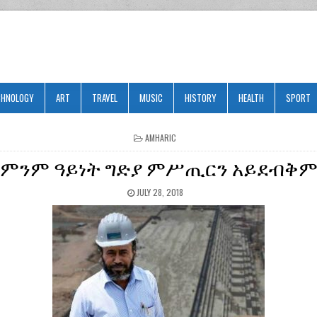
CHNOLOGY
ART
TRAVEL
MUSIC
HISTORY
HEALTH
SPORT
POSTED
AMHARIC
IN
ምንም ዓይነት ግድያ ምሥጢርን አይደብቅ
JULY 28, 2018