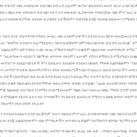
ባ ተቆጥሮ ብዙ መዝብረው ይሆናል፡፡ ከጥራት አኳያም በርካታ ልፍስፍስና ዘመን ቀርቶ አንድ ክ
ቡና በዙሪያው ተከናውኖ ይሆናል፡፡ የሆኖ ሀኖ ሰውዬው ሊያወጣው የተዘጋጀው ብዙ ምሥጢር እን
ሩን እስከወዲያኛው አፍነው ሊያቆዩት አይችሉም፡፡ ይዘገያል እንጂ ተደብቆ ዘላለሙን የሚቆይ
ው ግድያ ስናይ ይህ የተሣካ የግድያ ሙከራ ብዙ አንድምታዎችን እደያዘ እንረዳለን፡፡ በመጀመሪያ 
ጡ “የቦምቡ ፍንዳታና የጠ/ሚኒስትሩ ግድያ ቢከሽፍም በምትኩና በቦታው ሌላ በግ አርደናል” ለማ
ና አልበረደም፡፡ ከኛ የግድያ ራዳር ውጪ የሚሆን የለምና ሁልሽም በዚህ ሰው መቀጣጫነት ተማ
ስም “የፈለግነውን ብናደርግ ገልማጭ ቆንጣጭ የለንም፤ አሁንም ያሻንን ከማድረግ የሚያግደን አ
ጥ መንግሥት እነዚህ ባለጌዎች ምን እስኪሆኑ እየጠበቀ እንደሆነ በበኩሌ ማወቅ አልቻልኩም፡፡ “የአ
ሱን መንግሥት በይፋ ከመተቸታችንና ተስፋ ከመቁረጣችን በፊት በጠራራ ፀሐይ በሀገራችን መዲና 
 ሰዎች በአስቸኳይ ወደ ፍርድ እንዲቀርቡ ቢደረግ ከተጨማሪ ጥፋትና ኪሣራ እንድናለን፡፡ ከሚ
ከን ይልቅ የልብ ልብ እየተሰማቸው ድፍረታቸው ድንበር አጥቷል፡፡ “ጨው ለራስሽ ስትይ ጣፍጭ”
ምጃ ካልወሰደ ይህ ግድያ ነገ በማን እንደሚደመደም ግልጽ ነው፡፡ ለውጡ ከሸፈ ማለት ደግሞ የሰይ
ያ በሚበልጥ የእሳት እቶን ላይ ትጣዳለች፡፡ ያኔ ከእሳት ለመትረፍ የሚኖረን ዕድል ከንፍሮ ወይ
የስመኝን ነፍስ በገነት ያኑራት፡፡
ን እንዲህ እላለሁ፡፡ አንድ ድርጅትም ይሁን ግለሰብ ምሥጢር እንዳይወጣበት ብሎ ንጹሓን ዜጎች
ፈው እንጂ አልደበቀውም፡፡ ብዙ ምሣሌዎችን መጥቀስ ቢቻልም የሰማሁትን የበዓሉ ግርማን አገዳ
ደርግ ባለሥልጣናት – ከሊ/መንበር መንግሥቱ ዕውቅና ውጪ ነው አሉ – በዓሉን ለመግደል ይወስ