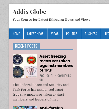
Addis Globe
Your Source for Latest Ethiopian News and Views
HOME
LATEST NEWS
VIEWS
POLITICS
BUSINESS
TE
RECENT POSTS
Asset freezing
measures taken
against members
of TPLF
2021-06-01
•
COMMENTS
ON
OFF
ASSET
The Federal Peace and Security and
FREEZING
Task Force has announced asset
MEASURES
freezing measures taken against
TAKEN
members and leaders of the...
AGAINST
MEMBERS
Anti-foreign
OF