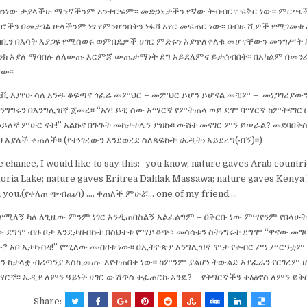
ከንነው ታያላችሁ ማንኛችንም አንተርፍም፡፡ መድኃኒታችን የኛው ትብብርና ፍቅር ነው፡፡ ምርጫ
ሮችን በመታገል ሁላችንም ነፃ የምንሆንበትን ነፋሻ አየር መፍጠር ነው፡፡ በብዙ ሺዎች የሚገመ
አካባቢን በእሳት እያጋዩ የሚሰወሩ ወምበዴዎች ሀገር ምድሩን እያጥለቀለቁ መሆናቸውን መንግሥ
እንክ እያለ ማባበሉ ለለውጡ እርምጃ ውጤታማነት ደግ አይደለምና ይታሰብበት፡፡ በአካልም በመን
ው፡፡
ቪ እያየሁ ሳለ አንዱ ቆፍጣና ጎፈሬ መምህር – መምህር ይሆን ይሆናል መቼም – መነጋገሪያውን
ንግግሩን በእንግሊዝኛ ጀመረ፡፡ “አሃ! ይቺ ሰው አማርኛ የምትጠላ ወይ ደሞ ባማርኛ ከምትናገር
ይለኛ ምሁር ናት!” አልኩና በጉጉት መከታተሌን ያዝኩ፡፡ ውሸት መናገር ምን ይሠራል? መደባበቅ
 እያለች ቀጠለች፡፡ (የተነገረውን እንደወረደ ስለጻፍኩት ‹ኤዲት› አይደረግ(ብኝ)፡፡)
e chance, I would like to say this:- you know, nature gaves Arab countri
oria Lake; nature gaves Eritrea Dahlak Massawa; nature gaves Keny
ia you.(የቀለጠ ጭብጨባ) …. ቀጠለች ምሁሯ… one of my friend….
የሚለኝ ካለ ለጊዜው ምንም ነገር እንዲጠበስልኝ አልፈልግም – በቅርቡ ነው ምሣየንም የበላሁት፡፡
ው ደግሞ ብዙ ቦታ እንደታዘብኩት በስህተቱ የማይቆጭ፣ መሳሳቱን ስትነግሩት ደግሞ “ዋናው መግ
ው? አቦ አታካብዳ!” የሚለው መብዛቱ ነው፡፡ በኢትዮጵያ እንግሊዝኛ ሞታ የቀብር ሥነ ሥርዓቷ
ን ከታላቋ ብሪጣንያ እስኪመጡ እየተጠበቀ ነው፡፡ ከምንም ያልሆነ ትውልድ እያፈራን የርገረም 
አማርኛ፡፡ ኤዲያ ለምን ዓይነት ሀገር ውሽጥስ ተፈጠርኩ እንዴ? – የትግርኛችን ተፅዕኖስ ለምን ይቅ
Share: