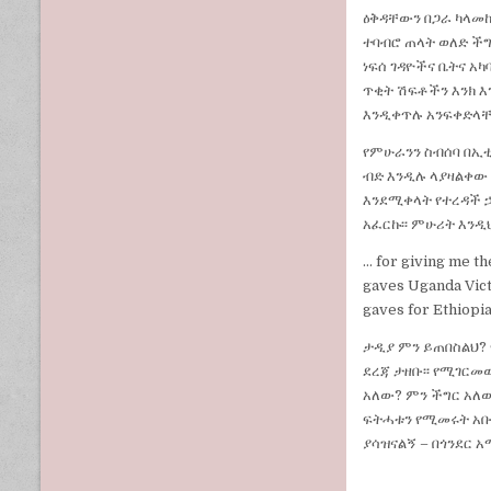
STATE
ዕቅዳቸውን በጋራ ካላመ
BROADCASTER
ተባብሮ ጠላት ወለድ ችግ
ነፍሰ ገዳዮችና ቤትና 
ጥቂት ሽፍቶችን እንክ 
እንዲቀጥሉ አንፍቀድላቸ
የምሁራንን ስብሰባ በኢቲ
ብድ እንዲሉ ላያዛልቀው 
እንደሚቀላት የተረዳች ኃ
አፈርኩ፡፡ ምሁሪት እንዲህ
… for giving me th
gaves Uganda Vict
gaves for Ethiop
ታዲያ ምን ይጠበስልህ? 
ደረጃ ታዘቡ፡፡ የሚገርመ
አለው? ምን ችግር አለ
ፍትሓቱን የሚመሩት አቡ
ያሳዝናልኝ – በጎንደር 