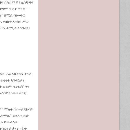
ች፣ ሰካራሞች፣ ሴሰኞች፣
 በጣም ጥቂት ናቸው –
?” በሚል የዘወትር
ና የበከተ እንስሳ ሥጋ
ሳዛኝ ትርዒት እንግዲህ
ላይ ተመለከትኩና ትንሽ
መዝናናት እንዳልሆነ
ቅ ወይም ሲነገረኝ ግን
ንጎድን ነው፡፡ እንጂ
ረም” ማለት በተወለድኩበት
አካማሌ” ይላሉ፡፡ ያው
ይ ይውላሉ፡፡
ብረን ይህን የጥፋት