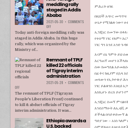
meddling rally
TPLF
ምሕረት ዘገዬ
staged in Addis
Ababa
በዚህች አጭር መጣጥፍ 
2021-05-30
•
COMMENTS
ሁኔታ የሚገልጽ ነው፡፡ 
ON
OFF
ANTI-
ኢንጂኔር ስመኘው በቀለ 
Today anti-foreign meddling rally was
FOREIGN
staged in Addis Ababa. In this huge
የተሰማ ነገር የለም፡፡ 
MEDDLING
rally, which was organized by the
ነገር ግን እንደ አንድ 
RALLY
Ministry of...
STAGED
እናም በኔ ግምት ይህ ሰ
IN
Remnant of TPLF
ADDIS
እርግጠኛ መሆን እችላለ
killed 22 officials
ABABA
ሰው ከመግደል አይመለሱም
of Tigray interim
በፊትና ከዚያም በኋላ እ
administration
መላውን የኢትዮጵያ ሕዝ
2021-05-28
•
COMMENTS
ነገር ይልቁንስ እነዚህ 
ON
OFF
REMNANT
እስኪሆኑ ድረስ ይሆን 
The remnant of TPLF (Tigrayan
OF
People's Liberation Front) continued
TPLF
ኢንጂኔር ስመኝ ምናልባት
to kill & abduct officials of Tigray
KILLED
እንደሰማሁት ለኢቲቪ ቃ
interim administration. It was...
22
ይችላል በሳይቀድሙኝ ል
OFFICIALS
Ethiopia awards a
OF
ግድያ ነው – አነስ ካለ
U.S. backed
TIGRAY
ሰምቻለሁ፡፡ እነዚህ ሰዎች