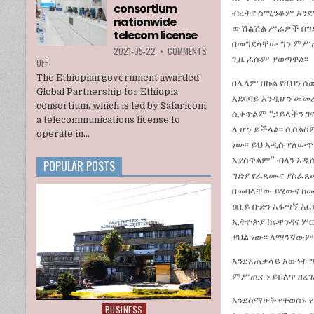
INTERIM
consortium
ብረትና ስሚንቶም እንደገ
ADMINISTRATION
nationwide
ውሽልሽል ሥራዎች በግድ
telecom license
በመግደላቸው ግን ምሥጢ
2021-05-22
•
COMMENTS
ጊዜ ራሱም ያወጣዋል፡፡
ON
OFF
ETHIOPIA
The Ethiopian government awarded
በሌላም በኩል የዚህን ሰ
AWARDS
Global Partnership for Ethiopia
A
አደባባይ እንዲሆን መመረ
consortium, which is led by Safaricom,
U.S.
ሲቀጥልም “ኃይላችን ገ
a telecommunications license to
BACKED
ሊሆን ይችላል፡፡ ሲሰል
CONSORTIUM
operate in...
NATIONWIDE
ነው፡፡ ይህ አዲሱ የለው
TELECOM
አያስጥልም” ብለን አዲ
POPULAR POSTS
LICENSE
ግድያ የፈጸሙና ያስፈጸሙ
በመባላቸው ይሄውና ከመስ
ዐቢይ ቡድን አፋጣኝ እር
ኢትዮጵያ ከሩዋንዳና ሦር
ያህል ነው፡፡ ለማንኛውም 
እንደአጠቃላይ እውነት ግ
ምሥጢሩን ይበለጥ ዘረገ
እንደሰማሁት የተወሰኑ የ
BUSINESS
Posted