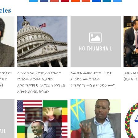
cles
ና ጥቅም
አሜሪካ ለኢትዮጵያ ስትሰጠው
ለመሆኑ መሠረታዊው ጥያቄ
ዓብይ አህ
ዮጵያ
የነበረው እርዳታ ሊታገድ
ምንድን ነው ? ጎልቶ
(ቪኦኤ ዜ
ጬ)
እንደማይገባ 6 የአሜሪካ ኮንግረስ
የማይሰማውስ ለምንድን ነው?
አባላት ደበዳቤ አሳሰቡ