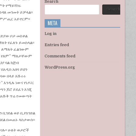
Search
ረምት የማይሻገሩ
Search
ዳለ መገመት ይቻላል፡፡
 ምሥጢር አይኖርም፡፡
META
Log in
የግድያው ቦታ መስቀል
ለት የፈለጉ ይመስላል፡፡
Entries feed
ሪ” ለማለት ፈልገውም
ካል የለም” ማለታቸውም
Comments feed
ህያ ባል ከጅብ
WordPress.org
በአዲስ አበባ ይህን
ገባው በላይ እሹሩሩ
 እንዲሉ ነውና የነዶ/ር
ጣን ጆሮ ይደፈን እንጂ
ም ከአሹቅ ጥሬ የመውጣት
ን ቢገድል ወይ ቢያስገድል
ደል በመጠኑ ላስታውስ፡፡
ናሉ፡፡ ሁለት ወታሮች