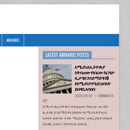
AMHARIC
LATEST AMHARIC POSTS
ም
አሜሪካ ለኢትዮጵያ
ስትሰጠው የነበረው እርዳታ
ሊታገድ እንደማይገባ 6
የአሜሪካ ኮንግረስ አባላት
ደበዳቤ አሳሰቡ
2020-09-07
•
COMMENTS
ON
OFF
አሜሪካ
አሜሪካ ለኢትዮጵያ ስትሰጠው የነበረው እርዳታ
ለኢትዮጵያ
ሊታገድ እንደማይገባ ስድስት የአሜሪካ ኮንግረስ
ስትሰጠው
አባላት ለውጭ ጉዳይ ሚኒስትር መስሪያቤት በላኩት
የነበረው
ደበዳቤ አሳቡ። የኮንግረስ አባላቱ...
እርዳታ
ሊታገድ