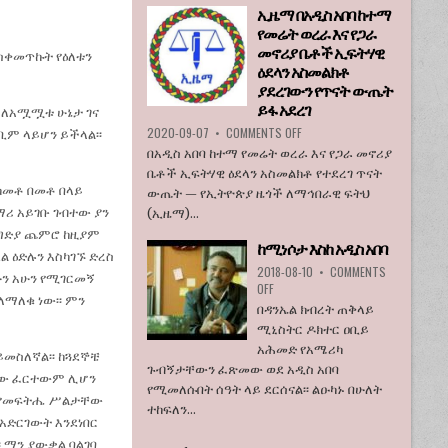
ኢዜማ በአዲስ አበባ ከተማ
እንደማይገባ
የመሬት ወረራ እና የጋራ
6
የአሜሪካ
መኖሪያ ቤቶች ኢፍትሃዊ
ስቀመጥኩት የዕለቱን
ኮንግረስ
ዕደላን አስመልክቶ
አባላት
ያደረገውን የጥናት ውጤት
ደበዳቤ
ይፋ አደረገ
 ስለአሟሟቱ ሁኔታ ገና
አሳሰቡ
ON
2020-09-07
•
COMMENTS OFF
ቢም ላይሆን ይችላል፡፡
ኢዜማ
በአዲስ አበባ ከተማ የመሬት ወረራ እና የጋራ መኖሪያ
በአዲስ
ቤቶች ኢፍትሃዊ ዕደላን አስመልክቶ የተደረገ ጥናት
አበባ
ከመቶ በመቶ በላይ
ውጤት — የኢትዮጵያ ዜጎች ለማኅበራዊ ፍትህ
ከተማ
ሪ አይገቡ ገብተው ያን
(ኢዜማ)...
የመሬት
ወረራ
 ግድያ ጨምሮ ከዚያም
ከሚነሶታ እስከ አዲስ አበባ
እና
ል ዕድሉን እስካገኙ ድረስ
የጋራ
2018-08-10
•
COMMENTS
ን አሁን የሚገርመኝ
መኖሪያ
ON
OFF
ለማለቁ ነው፡፡ ምን
ቤቶች
ከሚነሶታ
በዳንኤል ክብረት ጠቅላይ
ኢፍትሃዊ
እስከ
ሚኒስትር ዶክተር ዐቢይ
ዕደላን
አዲስ
አሕመድ የአሜሪካ
አስመልክቶ
አበባ
ይመስለኛል፡፡ ከጓደኞቼ
ያደረገውን
ጉብኝታቸውን ፈጽመው ወደ አዲስ አበባ
ብለው ፈርተውም ሊሆን
የጥናት
የሚመለሱበት ሰዓት ላይ ደርሰናል፡፡ ልዑካኑ በሁለት
ጭ የመፍትሔ ሥልታቸው
ውጤት
ተከፍለን...
ይፋ
 አድርገውት እንደነበር
አደረገ
፡ ማን ያውቃል ባልገባ