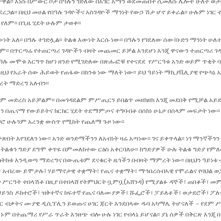
ዋል፡፡ እነሱ በሥውር ቦታ በዓሉን ገድለው በአገር አማን ወደመጡበት ሲመለሱ ሌሎች ሁለት ወታ
ጋል፡፡ በዚህ መሀል የበዓሉ ገዳዮችና አስገዳዮች ማንነት የውኃ ሽታ ሆኖ ይቀራል፡፡ ሁሉም ነገር ተ
 የለም፡፡ በጊዜ ሂደት ሁሉም ታወቀ፡፡
ነት አለ፡፡ በዓሉ ተገድሏል፡፡ ትልቁ እውነት እርሱ ነው፡፡ በዓሉን የገደለው ሰው/ቡድን ማንነት ሁለተ
ም፡፡ በጥርጣሬ የተጠርጣሪ ገዳዮችን ብዛት መጨመር ይቻል እንደሆነ እንጂ ዋናውን ተጠርጣሪ ገ
በዓሉ መሞቱ እርግጥ ከሆነ ዘንድ የሚገድለው በጽሑፎቹ የተናደደ የሥርዓቱ አንድ ወይም ጥቂት
ለዚህ የአራት ሰው ሕይወት የጠፋው በከንቱ ነው ማለት ነው፡፡ ይህ ዓይነት ማኪያቬሊያዊ የጭካኔ 
ት ማድረግ አለብን፡፡
ትም መድረስ አይቻልም፡፡ በመገዳደልም ምሥጢርን ይበልጥ መዘክዘክ እንጂ መደበቅ የሚቻል አይ
 በጤናማ የውይይትና ክርክር ሂደት ተደማምጦና ተግባብቶ በሰከነ ሁኔታ በሰላም መፍታት ነው፡
 ዞሮ ሁሉንም አረንቋ ውስጥ የሚከት የጨለማ ጉዞ ነው፡፡
ቅጽበት እየገደለን ነው፡፡ አንድ ወንድማችንን ለአብነት ዛሬ አጣነው፡፡ ገና ይቀጥላል፡፡ ነገ ማንኛች
ዘ ትልቁን ግድያ ደግሞ ቀጥዬ በምመለከተው ርዕስ አቀርባለሁ፡፡ ከግድያዎች ሁሉ ትልቁ ግድያ የምለ
ክትክቱ እንዲወጣ ማድረግና በውጤቱም ደናቁርት ዜጎችን በብዛት ማምረት ነው፡፡ በዚህን ዓይነቱ
 አብረው ይሞታሉ፤ ሃይማኖታዊ ተቋማት፣ የጤና ተቋማት፣ ማኅበረሰብኣዊ የሞራልና የባህል 
ርት ሥርዓት ተበላሽቶ በዚያ በተበላሸ የትምህርት ቧምቧ(አሸንዳ) የሚያልፉ ዳኞች፣ ጠበቆች፣ መ
ሣይንስ ዶክተሮች፣ ዝቅተኛና ከፍተኛ የጤና ባለሙያዎች፣ ሹፌሮች፣ ፓይለቶች፣ ወታደሮች፣ ፖለ
 ብቃትና ሙያዊ ዲሲፕሊን ይወጡና ሀገር ጃርት እንደበላው ዱባ አካማሌ ትሆናለች – የደ
ኑም በተጨማሪ የሥራ ጥራት እንዘጭ ብሎ ሁሉ ነገር የብላኔ ይሆናል፡፡ ያኔ ሰዎች በቅርጽ እንጂ