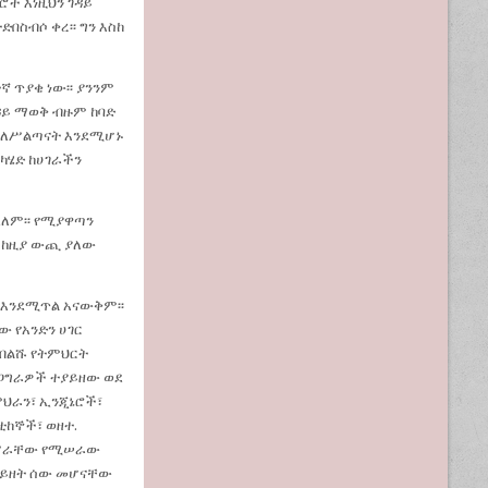
ሮች እነዚህን ገዳይ
ድበስብሶ ቀረ፡፡ ግን እስከ
ኛ ጥያቄ ነው፡፡ ያንንም
ዳይ ማወቅ ብዙም ከባድ
 ባለሥልጣናት እንደሚሆኑ
አካሄድ ከሀገራችን
ደለም፡፡ የሚያዋጣን
፡ ከዚያ ውጪ ያለው
ንን እንደሚጥል አናውቅም፡፡
ው የአንድን ሀገር
 ብልሹ የትምህርት
ወጋግራዎች ተያይዘው ወደ
ምህራን፣ ኢንጂኔሮች፣
ቲከኞች፣ ወዘተ.
ም ሥራቸው የሚሠራው
 በይዘት ሰው መሆናቸው