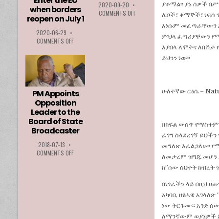
Enter the EU
ያቆማል፡፡ ያኔ ሰዎች በ
2020-09-20
•
when borders
ON
COMMENTS OFF
ሌቦች፣ ቀማኞች፣ ነፍሰ ገ
reopen on July 1
MFPA
እነሱም መፈጣራቸውን እየ
BEST
2020-06-29
•
ምህላ ፈጣሪያቸውን የሚወ
PLAYER
ON
COMMENTS OFF
AWARD
እያበላ ለሞትና ለበሽታ 
ETHIOPIA
2020
AMONG
ይህንን ነው፡፡
GOES
LIST
TO
OF
LOZA
COUNTRIES
ABERA
PERMITTED
ሁለተኛው ርዕሴ –
Natu
PM Appoints
TO
Opposition
ENTER
Leader to the
THE
Board of State
EU
በክፍል ውስጥ የማስተም
Broadcaster
WHEN
ፈገግ ስላደረገኝ ይህችን
BORDERS
2018-07-13
•
መግለጽ እፈልጋለሁ፡፡ የ
REOPEN
ON
COMMENTS OFF
ON
ለመታረም ዝግጁ መሆን አለ
PM
JULY
ከ”ሰው ስህተት ከብረት 
APPOINTS
1
OPPOSITION
በነገራችን ላይ በዚህ ዘመ
LEADER
TO
አካባቢ ዘዬኣዊ አገላለጽ
THE
ነው ትርጉሙ፡፡ አንድ 
BOARD
ለማንኛውም ወያኔዎች አካ
OF