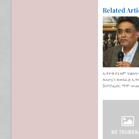
Related Arti
ኢትዮጵያኒዝም ፍልስፍ
ለአሁኗና ለወደፊቷ ኢት
(ከፕሮፌሰር ማሞ ሙ