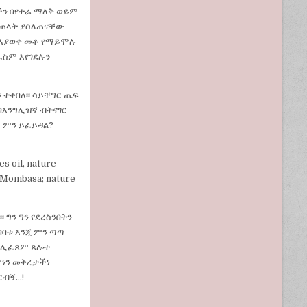
ችን በየተራ ማለቅ ወይም
ቱ ጠላት ያሰለጠናቸው
ት እያወቀ መቶ የማይሞሉ
ፈስም እየገደሉን
 ተቀበለ፡፡ ሳይቸግር ጤፍ
 በእንግሊዝኛ ብትናገር
ስ ምን ይፈይዳል?
es oil, nature
a Mombasa; nature
 ግን ግን የደረስንበትን
ባባቱ እንጂ ምን ጣጣ
ም ሊፈጸም ጸሎተ
ሆነን መቅረታችነ
ርብኝ…!