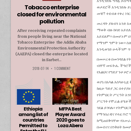
እንዲገድሉ ግዳጁ ይሰጣቸ
in
Tobacco enterprise
ወታደሮች እንዲገድሉ ይደረ
closed for environmental
መቼ? ተደብቆ የቀረ ነገር
pollution
መረዳት ያለብን አንድ እው
ማወቅ ብዙ ከባድ አይደለ
After receiving repeated complaints
from people living near the National
አይደለም፡፡ በመሆኑም 
Tobacco Enterprise the Addis Ababa
የማንም ግምት ነው፡፡ ስ
Environmental Protection Authority
እንዲወገድ ሁላችንም ጥረ
(AAEPA) closed the enterprise located
በመሠረቱ በመገዳደል የ
in Sarbet...
ብቸኛ መፍትሔ ችግሮችን
2018-07-14
•
1 COMMENT
የእልህና የግድያ ጉዞ ዞሮ
ወያኔ በአካል እስካሁኒቷ 
ከዚሁ ግድያ ጋር በተያያ
የትምህርት ሥርዓት እን
ሥርዓት የሞራል ዕሤቶች
ገደል ይገባሉ፡፡ የትምህ
Ethiopia
MFPA Best
among list of
Player Award
የማኅበራዊና የተፈጥሮ 
countries
2020 goes to
ከሚጠበቅባቸው የአሠራር
Permitted to
Loza Abera
በሙስናና በንቅዘት ከመሆ