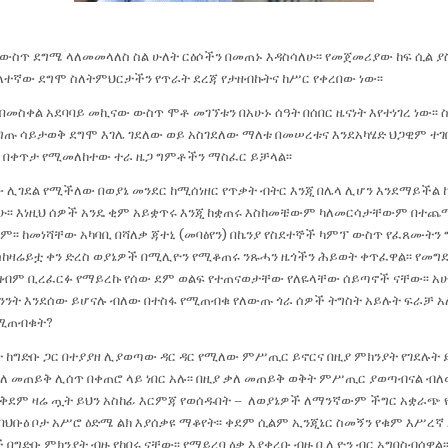
ውስጥ ደግሜ ላለመመላለስ ስል ሁለት ርዕሶችን በመጠኑ እዳስሳለሁ፡፡ የመጀመሪያው ከፍ ሲል ያ
ሁለተኛው ደግሞ ስለትምህርታችን የጥራት ደረጃ የታዘብኩትና ከሥር የቀረበው ነው፡፡
በመስቀል አደባባይ መኪናው ውስጥ ሞቶ መገኘቱን በአሁኑ ሰዓት በሰበር ዜናነት እየተነገረ ነው፡፡
እርግጡ ሳይታወቅ ደግሞ እገሌ ገደለው ወይ አስገደለው ማለቱ በመሠረቱና እንደአካሄድ ህጋዊም ተገ
ጉዳዩ በቀጥታ የሚመለከተው ተራ ዜጋ ግምቶችን ማስፈር ይቻላል፡፡
ው ሊገደል የሚችለው በወያኔ መንደር ከሚሰነዘር የጥቃት ብትር እንጂ በሌላ ሊሆን እንደማይችል 
ሁ፡፡ እነዚህ ሰዎች አንዴ ቂም አይቋጥሩ እንጂ ከቋጠሩ እስከመቼውም ካለመርሳታቸውም በተጨማ
፡፡ ከመነሻቸው አካባቢ በሻለቃ ጃተኒ (መባፅየን) በኬንያ የስደተኞች ካምፕ ውስጥ የፈጸሙትን
ስከዛሬይቷ ቀን ድረስ ወያኔዎች በሚሊዮን የሚቆጠሩ ንጹሓን ዜጎችን ሕይወት ቀጥፈዋል፡፡ የመግደ
ብም ቢረፈርፉ የማይረኩ የሰው ደም ወልፍ የተጠናወታቸው የለዬላቸው ሰይጣኖች ናቸው፡፡ አሁ
አጋንንት እንደሰው ይሆናሉ ብለው በተስፋ የሚጠብቁ የለውጡ ጎራ ሰዎች ትግስት አይሉት ፍራቻ አ
የሚጠብቁት?
 ከግድቡ ጋር በተያያዘ ሊያወጣው ዳር ዳር የሚለው ምሥጢር ይኖርና በዚያ ምክንያት የገደሉት 
ለ መጠይቅ ሊሰጥ በቀጠሮ ላይ ነበር አሉ፡፡ በዚያ ቃለ መጠይቅ ወቅት ምሥጢር ያወጣብናል 
ቅደም ዛሬ ጧት ይህን አስከፊ እርምጃ የወሰዱበት – ለወያኔዎች ለማንኛውም ችግር አቋራ
ም በህቡዕ ቦታ አሥሮ ዕድሜ ልክ እያሰቃዩ ማቆየት፡፡ ቀደም ሲልም ኢንጂኔር ስመኝን የቁም እሥረኛ
 በግድቡ ምክንያት ብዙ የከበሩ ናቸው፡፡ የማይረባ ዕቃ እያቀረቡ ብዙ ቢሊዮን ብር አግበስብሰዋል፡