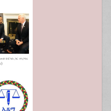
መድ ከፔንስ ጋር ተነጋገሩ
ና)