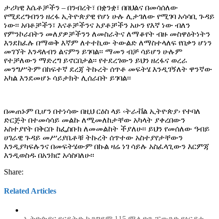
ታሪካዊ እሴቶቻችን – በንብረት፣ በቋንቋ፣ በበህልና በመሳሰለው
የሚደረግብንን ዘረፋ ኢትዮጵያዊ የሆነ ሁሉ ሊታገለው የሚገባ አሳሳቢ ጉዳይ
ነው፡፡ አባቶቻችን፣ እናቶቻችንና አያቶቻችን አሁን የእኛ ነው ብለን
የምንኮራበትን መለያዎቻችንን ለመስራትና ለማቆየት ብዙ መስዋዕትነትን
እንደከፈሉ በማወቅ እኛም ለተተኪው ትውልድ ለማስተላለፍ የበቃን ሆነን
መገኘት እንዳለብን ልናምን ይገባል፡፡ ማመን ብቻ ሳይሆን ሁሉም
የተቻለውን ማድረግ ይኖርበታል፡፡ የተደረገውን ይህን ዘረፋና ወረራ
መንግሥትም በከፍተኛ ደረጃ ትኩረት ሰጥቶ መፍትሄ እንዲገኝለት ዋንኛው
አካል እንደመሆኑ ሳይታክት ሊሰራበት ይገባል፡፡
በመጠኑም ቢሆን በተነሳው በዚህ ርዕስ ላይ ‹ትራቭል ኢትዮጵያ› የተባለ
ድርጅት በተመሳሳይ መልኩ ለሚመለከታቸው አካላት ያቀረበውን
አስተያየት በቅርቡ ከፌስቡክ ለመመልከት ችያለሁ፡፡ ይህን የመሰለው ዓብይ
ሀገራዊ ጉዳይ መሥሪያቤቶቹ ትኩረት ሰጥተው አስተያየታቸውን
እንዲያካፍሉንና በመፍትሄውም በኩል ዛሬ ነገ ሳይሉ አስፈላጊውን እርምጃ
እንዲወስዱ በአንክሮ አሳስባለሁ፡፡
Share:
Related Articles
ኢትዮጵያና ዩናይትድ ኪንግደም 115 ሚሊዮን ፓውንድ የዕርዳታ