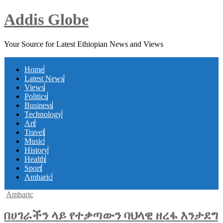
Addis Globe
Your Source for Latest Ethiopian News and Views
Home
Latest News
Views
Politics
Business
Technology
Art
Travel
Music
History
Health
Sport
Amharic
Posted
Amharic
in
በሀገራችን ላይ የተቃጣውን ባህላዊ ዘረፋ እንታደግ