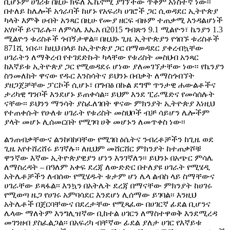
ቢሆኑም ሀገሪቱ በዚሁ ክፍለ ኤኬኖሚ ያገኘችው ጥቅም አነስተኛ ነው፡፡
በተለይ ከሌሎች አጎራባች ከሆኑ የአፍሪካ ሀገሮች ጋር ሲወዳደር ኢትዮጵያ
ካላት እምቅ ሀብት አንጻር በዚሁ የሙያ ዘርፍ ብዙም ተጠቃሚ እንዳልሆነች
አሃዞች ይናገራሉ፡፡ ለምሳሌ እኤአ በ2015 ግብጽን 9.1 ሚልዮን፣ ኬንያን 1.3
ሚልዮን ቱሪስቶች ጎብኝታዋል፡፡ በዚህኑ ጊዜ ኢትዮጵያን የጎበኙ ቱሪስቶች
871ሺ ነበሩ፡፡ ከዚህ በላይ ከኢትዮጵያ ጋር በማወዳደር ያቀረብኳቸው
ሀገራትን ለማቅረብ የተገደድኩት ካላቸው የቱሪስት መስህብ አንጻር
ከእኛይቱ ኢትዮጵያ ጋር የሚወዳደሩ ሆነው ያለመገኘታቸው ነው፡፡ የኬንያን
ስንመለከት ዋናው የዱር እንስሳትና ይህንኑ በብቃት ለማስጎብኘት
ያዘጋጀቻቸው ፓርኮች ሲሆኑ፣ በግብፅ በኩል ደግሞ ጥንታዊ ሐውልቶችና
ታሪካዊ ግንቦች እንደሆኑ ይጠቀሳል፡፡ ይህም እንደ ፒራሜድና የመሳሰሉት
ናቸው፡፡ ይህንን ማንሳት ያስፈለገበት ዋናው ምክንያት ኢትዮጵያ እነዚህ
የተጠቀሱት የሁለቱ ሀገራት የቱሪስት መስህቦች ብቻ ሳይሆን ሌሎችም
ያላት መሆኑ ሊሰመርበት የሚገባ ሀቅ መሆኑን ለመጥቀስ ነው፡፡
ልንጠብቃቸውና ልንከባከባቸው የሚገበ ዕሴትና ንብረቶቻችን ከጊዜ ወደ
ጊዜ አየተሸረሸሩ ይገኛሉ፡፡ ለዚህም መሸርሸር ምክንያት ከተጠቃሾቹ
ዋንኛው እኛው ኢትዮጵያዊያን ሆነን እንገኛለን፡፡ ይህንኑ በአጭር ምሳሌ
ለማስረዳት – በዓለም አቀፍ ደረጃ ለውድድር በተለያዩ ሀገራት የሚሄዲ
አትሌቶቻችን ለብሰው የሚሄዱት ቱታም ሆነ ሌላ ልብስ ላይ ስማቸውና
ሀገራቸው ይጻፋል፡፡ እንኳን በአትሌት ደረጃ በማናቸው ምክንያት ከሀገሩ
የሚወጣ ዜጋ የሀገሩ አምባሳደር እንደሆነ ሊሰማው ይገባል፡፡ እንዚህ
አትሌቶች በጀርባቸውና በደረታቸው የሚጻፈው በሀገርኛ ፊደል ቢሆንና
ሌላው ማለትም እንግሊዝኛው ቢከተል ሀገርን ለማስተዋወቅ እንደሚረዳ
መገንዘብ ያስፈልጋል፡፡ በአፍሪካ ብቸኛው ፊደል ያለታ ሀገር የእኛይቱ