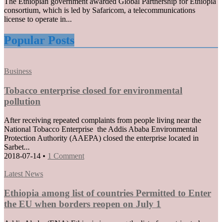
Tigray
Ethiopia
The Ethiopian government awarded Global Partnership for Ethiopia
interim
awards
consortium, which is led by Safaricom, a telecommunications
administration
a
license to operate in...
U.S.
backed
Popular Posts
consortium
nationwide
telecom
Posted
Business
license
in
Tobacco enterprise closed for environmental
pollution
After receiving repeated complaints from people living near the
National Tobacco Enterprise the Addis Ababa Environmental
Protection Authority (AAEPA) closed the enterprise located in
Sarbet...
2018-07-14
•
1 Comment
Posted
Latest News
in
Ethiopia among list of countries Permitted to Enter
the EU when borders reopen on July 1