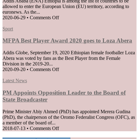
Addis Ababa (ENA) Ethiopia is among the list of countries to be
allowed to enter the European Union (EU) territory, according to
euronews. As the...
on
2020-06-29
•
Comments Off
Ethiopia
Posted
among
Sport
in
list
of
MFPA Best Player Award 2020 goes to Loza Abera
countries
Permitted
Addis Globe, September 19, 2020 Ethiopian female footballer Loza
to
Abera was voted by fans as the Best Player from the Female
Enter
Division in the 2019-20...
the
on
2020-09-20
•
Comments Off
EU
MFPA
when
Posted
Best
Latest News
borders
in
Player
reopen
Award
PM Appoints Opposition Leader to the Board of
on
2020
State Broadcaster
July
goes
1
to
Prime Minister Abiy Ahmed (PhD) has appointed Merera Gudina
Loza
(PhD), the chairperson of the Oromo Federalist Congress (OFC), as
Abera
a member of the board of...
on
2018-07-13
•
Comments Off
PM