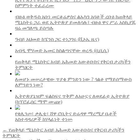
ስምምነት ተፈራረሙ
ብፁዕ ወቅዱስ አቡነ መርቆሬዎስና ልኡካን አባቶች ረቡዕ ከጠቅላይ
ሚኒስትሩ ጋራ ወደ ኢትዮጵያ ይመለሳሉ፤ ብፁዕ ዋና ሥራ አስኪያጁ
ዛሬ መግለጫ ይሰጣሉ
ዓብይ አህመድ ከፔንስ ጋር ተነጋገሩ (ቪኦኤ ዜና)
አብዲ ሞሃመድ ኡመር ከስልጣናቸው ወረዱ (ቢቢሲ)
የጠቅላይ ሚኒስትር አብይ አሕመድ አውቶቡስና የቅርብ ታሪካችን
ትምህርት
ለመሆኑ መሠረታዊው ጥያቄ ምንድን ነው ? ጎልቶ የማይሰማውስ
ለምንድን ነው?
ኢትዮጵያኒዝም ፍልስፍና ጥቅም ለአሁኗና ለወደፊቷ ኢትዮጵያ
(ከፕሮፌሰር ማሞ ሙጬ)
የቂሊንጦ፣ ቃሊቲ፣ ሸዋ ሮቢትና ድሬዳዋ ማረሚያ ቤቶች
አስተዳዳሪዎች ከሃላፊነት ተነሡ
Post
← የጠቅላይ ሚኒስትር አብይ አሕመድ አውቶቡስና የቅርብ ታሪካችን
ትምህርት
navigation