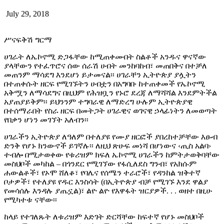
July 29, 2018
ሥናፍቅሽ ግርማ
ሀገራት ለኤኮኖሚ ድጋፋቸው ከሚጠቀሙበት ስልቶች አንዱና ዋናኛው
ያላቸውን የተፈጥሮና ሰው ሰራሽ ሀብት መንከባከብ፣ መጠበቅና በተቻለ
መጠንም ማሳደግ እንደሆነ ይታመናል፡፡ ሀገራቸን ኢትዮጵያ ያሏትን
በተጠቀሱት ዘርፍ የሚገኙትን ሀብቷን በአግባቡ ከተጠቀመች የኤኮኖሚ
አቅሟን ለማሳደግና በዚህም የሕዝቧን የኑሮ ደረጃ ለማሻሻል እንደምትችል
አያጠያይቅም፡፡ ይህንንም ተግባራዊ ለማድረግ ሁሉም ኢትዮጵያዊ
በተሰማራበት የስራ ዘርፍ በመትጋት ሀገራዊና ወገናዊ ኃላፊነትን ለመወጣት
የበቃን ሆነን መገኘት አለብን፡፡
ሀገራችን ኢትዮጵያ ለዓለም በተለያዩ የሙያ ዘርፎች ያበረከተቻቸው እፁብ
ድንቅ የሆኑ ክንውኖች ይገኛሉ፡፡ ለዚህ ጽሁፍ መነሻ በሆነውና ‹ጢስ አልባ›
ተብሎ በሚታወቀው የቱሪዝም ክፍለ ኤኮኖሚ ሀገራችን ከምትታወቅባቸው
መስህቦች መካከል – በጎንደር የሚገኘው የፋሲለደስ ግንብ፣ የአክሱም
ሐውልቶች፣ የኦሞ ሸለቆ፣ የባሌና የሰሜን ተራሮች፣ የዳንከል ዝቅተኛ
ቦታዎች፣ የተለያዩ የዱር እንስሳት (በኢትዮጵያ ብቻ የሚገኙ እንደ ዋልያ
የመሳሰሉ እንዳሉ ያጤኗል)፣ ልዮ ልዮ የእዋፋት ዝርያዎች. . . ወዘተ በዚሁ
የሚካተቱ ናቸው፡፡
ከላይ የተገለጹት ለቱሪዝም እድገት ድርሻቸው ከፍተኛ የሆኑ መስህቦች