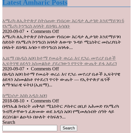
Appoints
Latest Amharic Posts
Opposition
Leader
to
አሜሪካ ለኢትዮጵያ ስትሰጠው የነበረው እርዳታ ሊታገድ እንደማይገባ 6
the
የአሜሪካ ኮንግረስ አባላት ደበዳቤ አሳሰቡ
Board
on
2020-09-07
•
Comments Off
of
አሜሪካ
አሜሪካ ለኢትዮጵያ ስትሰጠው የነበረው እርዳታ ሊታገድ እንደማይገባ
State
ለኢትዮጵያ
ስድስት የአሜሪካ ኮንግረስ አባላት ለውጭ ጉዳይ ሚኒስትር መስሪያቤት
Broadcaster
ስትሰጠው
በላኩት ደበዳቤ አሳቡ። የኮንግረስ አባላቱ...
የነበረው
እርዳታ
ኢዜማ በአዲስ አበባ ከተማ የመሬት ወረራ እና የጋራ መኖሪያ ቤቶች
ሊታገድ
ኢፍትሃዊ ዕደላን አስመልክቶ ያደረገውን የጥናት ውጤት ይፋ አደረገ
እንደማይገባ
on
2020-09-07
•
Comments Off
6
ኢዜማ
በአዲስ አበባ ከተማ የመሬት ወረራ እና የጋራ መኖሪያ ቤቶች ኢፍትሃዊ
የአሜሪካ
በአዲስ
ዕደላን አስመልክቶ የተደረገ ጥናት ውጤት — የኢትዮጵያ ዜጎች
ኮንግረስ
አበባ
ለማኅበራዊ ፍትህ (ኢዜማ)...
አባላት
ከተማ
ደበዳቤ
የመሬት
ከሚነሶታ እስከ አዲስ አበባ
አሳሰቡ
ወረራ
on
2018-08-10
•
Comments Off
እና
ከሚነሶታ
በዳንኤል ክብረት ጠቅላይ ሚኒስትር ዶክተር ዐቢይ አሕመድ የአሜሪካ
የጋራ
እስከ
ጉብኝታቸውን ፈጽመው ወደ አዲስ አበባ የሚመለሱበት ሰዓት ላይ
መኖሪያ
አዲስ
ደርሰናል፡፡ ልዑካኑ በሁለት ተከፍለን...
ቤቶች
አበባ
Search
ኢፍትሃዊ
Search
ዕደላን