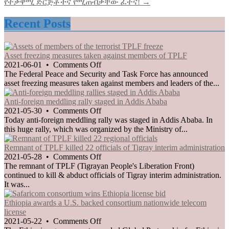
የተቃዋሚ ድርጅቶችና የሚጠብቃቸው ፈተና! →
Recent Posts
Asset freezing measures taken against members of TPLF
on
2021-06-01
•
Comments Off
Asset
The Federal Peace and Security and Task Force has announced
freezing
asset freezing measures taken against members and leaders of the...
measures
taken
Anti-foreign meddling rally staged in Addis Ababa
against
on
2021-05-30
•
Comments Off
members
Anti-
Today anti-foreign meddling rally was staged in Addis Ababa. In
of
foreign
this huge rally, which was organized by the Ministry of...
TPLF
meddling
rally
Remnant of TPLF killed 22 officials of Tigray interim administration
staged
on
2021-05-28
•
Comments Off
in
Remnant
The remnant of TPLF (Tigrayan People's Liberation Front)
Addis
of
continued to kill & abduct officials of Tigray interim administration.
Ababa
TPLF
It was...
killed
22
Ethiopia awards a U.S. backed consortium nationwide telecom
officials
license
of
on
2021-05-22
•
Comments Off