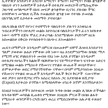
ኢትዮጵያ እንደሆነች አንርሳ፡፡ አማርኛ፣ ትግሪኛ፣ ኦሮሚኛ፣ የብዙ ቋንቋዎች
ባለቤት ሆነን አብዛኛዎች አትሌቶች በተለያዩ መድርኮች በሚሰጧቸው
ጋዜጣዊ መግለጫዎች በአፍ መፍቻ ቋንቋቸው ቢናገሩ ያለብዙ ችግር
ሀሳባቸውን መግለጽ ሲችሉ የመልዐክት ቋንቋ ነው የተባሉ ይመስል
በእንግሊዝኛ ሲኮላተፉ መስማት ያሳዝናል፡፡
በሌላ በኩል የእኛ የሆኑና የብቸኛነት ባለቤትነት ያሉንን አንጸባራቂ
ንብረቶቻችንን በተለያየ መልኩ እየተሰረቁ ባለቤትነታችን ፈሩን እየለቀቀ
ነው፡፡ ‹ከሞኝ ደጃፍ ሞፈር ይቆረጣል› እንደሚባለው ይህንንም ዘረፋ
አስመልክቶ በቅርቡ የተከሰቱትን በአጭሩ እንመልከት፡፡
ጤፍን በማምረት እንዲሁም በምርቱ በመጠቀም ብቸኛ ሕዝብ እንደሆንን
ዓለም ያወቀው ፀሐይ የሞቀው ሀቅ ነው፡፡ ዛሬ እንደምንሰማው ከባህር ማዶ
የሚገኝ ሀገር የባለቤትነት መብቱ የእኔ ነው እያለ ይገኛል፡፡ እንዲሁም
በተለያዩ የሀገራችን ክልሎች ባህላቸውንና ሃይማኖታቸውን ፍንትው አድርጎ
በሚገልፅ መልኩ የሚሰሩት የሽመናና የጥልፍ ውጤቶች ውበታቸውና
ድምቀታቸው ወደር የማይገኝላቸው ናቸው፡፡ በጣም የሚያሳዝነው እነዚሁ
የሽመናና የጥልፍ ውጤቶች እንዲሁም ለሌች ቅርፃ ቅርፆች ናሙናቸው
ወደ ቻይና እየተሸጋገረ የኛኑ አሰራር ከእነሱ ጋር እያደባለቁ ለሺያጭ
(Export) እያቀረቡ ይገኛሉ፡፡ ከሚላክላቸው ሀገራት እኛም እንገኝበታለን፡፡
እነዚህ ንብረቶቻችን እየተዘረፉ መሄድ ጉዳቱ በብዙ መልኩ ሊገለጽ ይችላል፡፡
ከጉዳቶቹም መካከል ሊጠቀስ የሚገባው እነዚህኑ ምርቶች በብዙ ልፋት
የሚሰሩት ወገኖቻችን ርካሽ በሆነ ወረራ የሚደርስባቸው አሉታዊ ተጽዕኖ
ነው፡፡