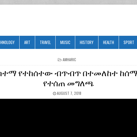
CHNOLOGY
ART
TRAVEL
MUSIC
HISTORY
HEALTH
SPORT
POSTED
AMHARIC
IN
ከተማ የተከሰተው ብጥብጥ በተመለከተ ከሰ
የተሰጠ መግለጫ
AUGUST 7, 2018