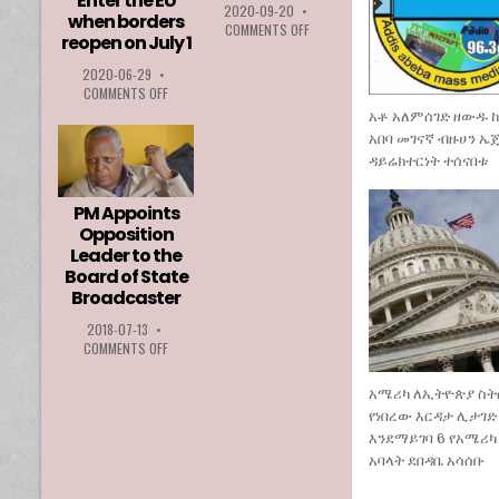
Enter the EU
2020-09-20
•
when borders
ON
COMMENTS OFF
reopen on July 1
MFPA
BEST
2020-06-29
•
PLAYER
ON
COMMENTS OFF
AWARD
ETHIOPIA
አቶ አለምሰገድ ዘውዱ 
2020
AMONG
አበባ መገናኛ ብዙሀን ኤ
GOES
LIST
TO
ዳይሬክተርነት ተሰናበቱ
OF
LOZA
COUNTRIES
ABERA
PERMITTED
PM Appoints
TO
Opposition
ENTER
Leader to the
THE
Board of State
EU
Broadcaster
WHEN
BORDERS
2018-07-13
•
REOPEN
ON
COMMENTS OFF
ON
PM
JULY
APPOINTS
አሜሪካ ለኢትዮጵያ ስ
1
OPPOSITION
የነበረው እርዳታ ሊታገድ
LEADER
እንደማይገባ 6 የአሜሪካ
TO
THE
አባላት ደበዳቤ አሳሰቡ
BOARD
OF