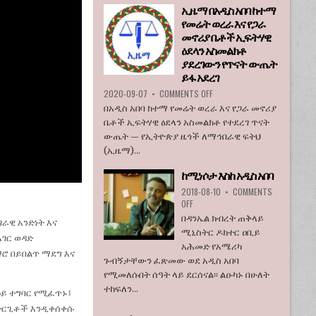
ኢዜማ በአዲስ አበባ ከተማ
እንደማይገባ
የመሬት ወረራ እና የጋራ
6
የአሜሪካ
መኖሪያ ቤቶች ኢፍትሃዊ
ኮንግረስ
ዕደላን አስመልክቶ
አባላት
ያደረገውን የጥናት ውጤት
ደበዳቤ
ይፋ አደረገ
አሳሰቡ
ON
2020-09-07
•
COMMENTS OFF
ኢዜማ
በአዲስ አበባ ከተማ የመሬት ወረራ እና የጋራ መኖሪያ
በአዲስ
ቤቶች ኢፍትሃዊ ዕደላን አስመልክቶ የተደረገ ጥናት
አበባ
ውጤት — የኢትዮጵያ ዜጎች ለማኅበራዊ ፍትህ
ከተማ
(ኢዜማ)...
የመሬት
ወረራ
ከሚነሶታ እስከ አዲስ አበባ
እና
የጋራ
2018-08-10
•
COMMENTS
መኖሪያ
ON
OFF
ቤቶች
ከሚነሶታ
በዳንኤል ክብረት ጠቅላይ
ራዊ አንድነት እና
ኢፍትሃዊ
እስከ
ሚኒስትር ዶክተር ዐቢይ
ዕደላን
አገር ወዳድ
አዲስ
አሕመድ የአሜሪካ
አስመልክቶ
አበባ
ማሮ በይበልጥ ማደግ እና
ያደረገውን
ጉብኝታቸውን ፈጽመው ወደ አዲስ አበባ
የጥናት
የሚመለሱበት ሰዓት ላይ ደርሰናል፡፡ ልዑካኑ በሁለት
ውጤት
ተከፍለን...
ኩይ ተግባር የሚፈጥኑ፤
ይፋ
አደረገ
ት ድርጊቶች እንዲቀሰቀሱ