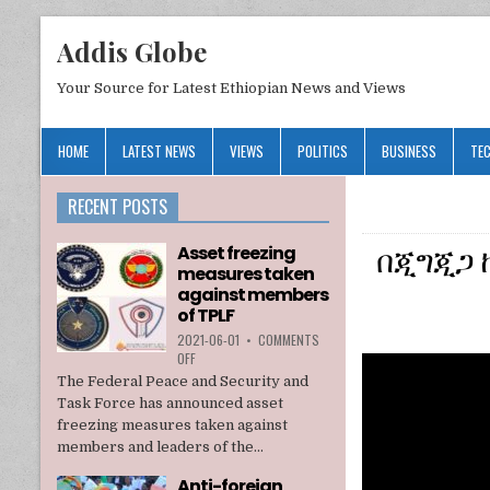
Addis Globe
Your Source for Latest Ethiopian News and Views
HOME
LATEST NEWS
VIEWS
POLITICS
BUSINESS
TE
RECENT POSTS
በጂግጂጋ 
Asset freezing
measures taken
against members
of TPLF
2021-06-01
•
COMMENTS
ON
OFF
ASSET
The Federal Peace and Security and
FREEZING
Task Force has announced asset
MEASURES
freezing measures taken against
TAKEN
members and leaders of the...
AGAINST
MEMBERS
Anti-foreign
OF