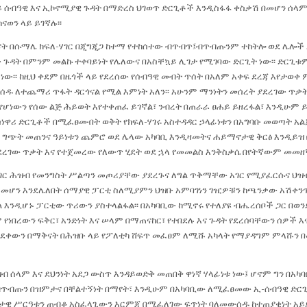
ይ ሰብዓዊ እና ኢኮኖሚያዊ ጉዳት በማድረስ ህገወጥ ድርጊቶች እንዲስፋፋ ቀስቃሽ በመሆን ሰላም
ወን ላይ ይገኛሉ፡፡
ቀናት በሱማሌ ክፍለ-ሃገር በጂግጂጋ ከተማ የተከሰተው ብጥብጥ፤ብጥብጡንም ተከትሎ ወደ ሌሎ
 ጉዳት በምንም መልኩ ተቀባይነት የሌለውና በአስቸኳይ ሊገታ የሚገባው ድርጊት ነው፡፡ ድርጊቱ
 ነው፡፡ ከዚህ ቀደም በዜጎች ላይ የደረሰው የሰብዓዊ መብት ጥሰት በአለም አቀፍ ደረጃ እየታወቀ
ዱ ለተጨማሪ ጥፋት ዳርጎናል የሚል እምነት አለን፡፡ አሁንም ማንነትን መሰረት ያደረገው ጥቃት
ሆነውን የሰው ልጅ ሕይወት እየተቀጠፈ ይገኛል፣ ንብረት በጠራራ ፀሐይ ይዘረፋል፣ እንዲሁም 
ስነዋሪ ድርጊቶች በሚፈፀሙበት ወቅት የክፍለ-ሃገሩ አስተዳዳር ኃላፊነቱን በአግባቡ መወጣት አ
ግጭት መጠንና ዓይነቱን ጨምሮ ወደ ሌላው አካባቢ እንዲዛመትና ሐይማኖታዊ ቅርፅ እንዲይዝ በር
ደረገው ጥቃት እና የተጀመረው የለውጥ ሂደት ወደ ኋላ የመመልስ እንቅስቃሴ በየትኛውም መመዘኛ
ሃገር ሕዝብ የመንግስት ሥልጣን መጦሪያቸው ያደረጉና ለግል ጥቅማቸው አገር የሚያፈርሱና ህ
መሆን እንደሌለበት ሰማያዊ ፓርቲ ስለሚያምን ህዝቡ አምባገነን ገዢዎቹን ከጫንቃው አሽቀ
ል እንዲሆኑ ፓርቲው ጥሪውን ያስተላልፋል፡፡ በአካባቢው ከሚኖሩ የተለያዩ ብሔረሰቦች ጋር በወ
 የነበረውን ፍቅር፣ አንድነት እና ሠላም በማጠናከር፣ የተበደሉ እና ጉዳት የደረሰባቸውን ሰዎች 
የወደቀውን በማቅናት በሕዝቡ ላይ የፖለቲካ ሸፍጥ መፈፀም ለሚሹ አካላት የማያዳግም ምላሹን 
ብ ሰላም እና ደህንነት አደጋ ውስጥ እንዳይወድቅ መጠበቅ ዋነኛ ሃላፊነቱ ነው፤ ሆኖም ግን በአ
ጥብጡን በዝምታና በቸልተኝነት በማየት፣ እንዲሁም በአካባቢው ለሚፈፀመው ኢ-ሰብዓዊ ድርጊ
ታዊ ሥርዓቱን ጠብቆ አስፈላጊውን እርምጃ በሚፈለገው ፍጥነት ባለመውሰዱ ከተጠያቂነት አይ