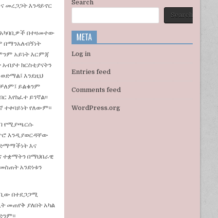
Search
ና መረጋጋት እንዳይኖር
Search
ች አካባቢዎች በተዛመተው
META
ም በማንአለብኝነት
Log in
 ምንም አይነት እርምጃ
 አብያተ ክርስቲያናትን
Entries feed
ይወድማል፤ እንደዚህ
ልቻለም፤ ይልቁንም
Comments feed
 እየከፈተ ይገኛል፡፡
 ተቀባይነት የለውም፡፡
WordPress.org
ዝብ የሚያጫርሱ
ንጥሮ እንዲያወርዳቸው
ንድማማችነት እና
እና ተቋማትን በማህበራዊ
በመስጠት አንድነቱን
ካባቢው በተደጋጋሚ
ት መጠየቅ ያለበት አካል
ድንም፡፡