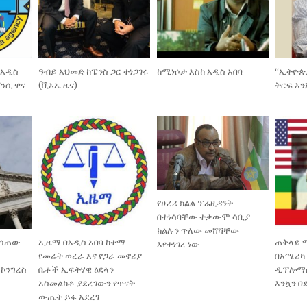
ከአዲስ
ዓብይ አህመድ ከፔንስ ጋር ተነጋገሩ
ከሚነሶታ እስከ አዲስ አበባ
“ኢትዮጵ
ጀንሲ ዋና
(ቪኦኤ ዜና)
ትርፍ እን
የሀረሪ ክልል ፕሬዚዳንት
በተነሳባቸው ተቃውሞ ሳቢያ
ክልሉን ጥለው መሸሻቸው
ትሰጠው
ኢዜማ በአዲስ አበባ ከተማ
ጠቅላይ 
እየተነገረ ነው
የመሬት ወረራ እና የጋራ መኖሪያ
በአሜሪካ
 ኮንግረስ
ቤቶች ኢፍትሃዊ ዕደላን
ዲፕሎማሲ
አስመልክቶ ያደረገውን የጥናት
እንኳን በ
ውጤት ይፋ አደረገ