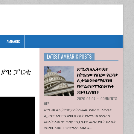
AMHARIC
LATEST AMHARIC POSTS
ማያዊ ፓርቲ
አሜሪካ ለኢትዮጵያ
ስትሰጠው የነበረው እርዳታ
ሊታገድ እንደማይገባ 6
የአሜሪካ ኮንግረስ አባላት
ደበዳቤ አሳሰቡ
2020-09-07
•
COMMENTS
ON
OFF
አሜሪካ
አሜሪካ ለኢትዮጵያ ስትሰጠው የነበረው እርዳታ
ለኢትዮጵያ
ሊታገድ እንደማይገባ ስድስት የአሜሪካ ኮንግረስ
ስትሰጠው
አባላት ለውጭ ጉዳይ ሚኒስትር መስሪያቤት በላኩት
የነበረው
ደበዳቤ አሳቡ። የኮንግረስ አባላቱ...
እርዳታ
ሊታገድ