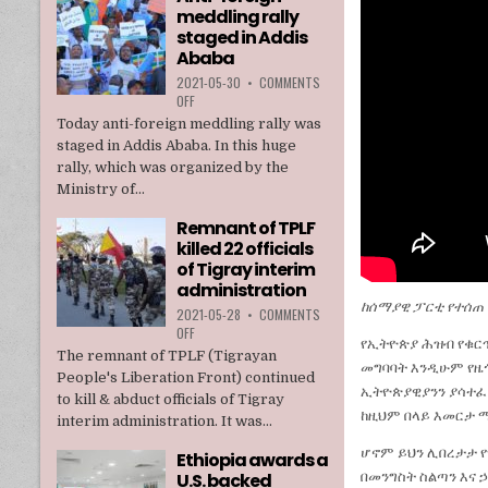
meddling rally
TPLF
staged in Addis
Ababa
2021-05-30
•
COMMENTS
ON
OFF
ANTI-
Today anti-foreign meddling rally was
FOREIGN
staged in Addis Ababa. In this huge
MEDDLING
rally, which was organized by the
RALLY
Ministry of...
STAGED
IN
Remnant of TPLF
ADDIS
killed 22 officials
ABABA
of Tigray interim
administration
ከሰማያዊ ፓርቲ የተሰጠ
2021-05-28
•
COMMENTS
ON
OFF
የኢትዮጵያ ሕዝብ የቁርጥ
REMNANT
The remnant of TPLF (Tigrayan
መግባባት እንዲሁም የዜ
OF
People's Liberation Front) continued
TPLF
ኢትዮጵያዊያንን ያሳተፈ 
to kill & abduct officials of Tigray
KILLED
ከዚህም በላይ እመርታ ማ
interim administration. It was...
22
OFFICIALS
ሆኖም ይህን ሊበረታታ የ
Ethiopia awards a
OF
በመንግስት ስልጣን እና 
U.S. backed
TIGRAY