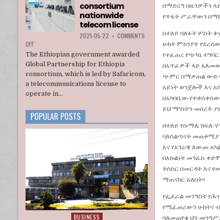
consortium
INTERIM
በማድረግ በዜጎቻችን ላ
ADMINISTRATION
nationwide
የጥፋት ሥራቸውን በማከና
telecom license
በተለይ ባለፉት ሦስት 
2021-05-22
•
COMMENTS
ON
OFF
ሁከት ምክንያት የደረሰው
ETHIOPIA
The Ethiopian government awarded
የተፈጠረ የጭካኔ ተግባር
AWARDS
Global Partnership for Ethiopia
በአጥፊዎች ላይ አለመወሰ
A
consortium, which is led by Safaricom,
ጭምር በማቃጠል ውድ የ
U.S.
a telecommunications license to
BACKED
አይነት ወንጀሎች እና አ
CONSORTIUM
operate in...
በአካባቢው የተቀሰቀሰው 
NATIONWIDE
ይህ ማንነትን መሰረት ያ
TELECOM
POPULAR POSTS
LICENSE
በተለይ የሱማሌ ክፍለ-
ባለስልጣናት መጠቀሚያ 
እና የአገራዊ ለውጡ አካ
በእኩልነት መንፈስ ቀድሞ
ትስስር በመርዳት እና 
ማጠናከር አለበት፡፡
የፌደራል መንግስት የሕዝ
የሚፈጠረውን ሁከትና ብ
BUSINESS
Posted
ባለመጠየቁ ህገ-መንግሥ