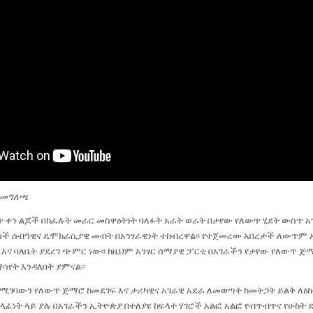
 መግለጫ
 ቀን ልጆች በከፈሉት መራር መስዋዕትነት ባለፉት አራት ወራት በታየው የለውጥ ሂደት ውስጥ አገ
ጎች ሰብዓዊና ዴሞክራሲያዊ መብት በአንፃራዊነት ተከብረዋል፡፡ የተጀመረው አበረታች ለውጥም 
እና ባለቤት ያደረገ ጭምር ነው፡፡ ከዚህም አንፃር ሰማያዊ ፓርቲ በአገራችን የታየው የለውጥ ጅ
ሳየት እንዳለበት ያምናል፡፡
ሚገባውን የለውጥ ጅማሮ ከመደገፍ እና ታሪካዊና አገራዊ አደራ ለመወጣት ከመትጋት ይልቅ ለዕ
ኃላፊነት ላይ ያሉ በአገራችን ኢትዮጵያ በተለያዩ ከፍላተ ሃገሮች አልፎ አልፎ የብጥብጥና የሁከ