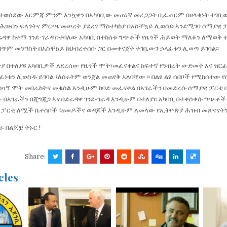
በተወሰደው እርምጃ ምንም እንኳዋን በአካባቢው መጠነኛ መረጋጋት ቢፈጠርም በዘላቂነት ተገቢው
ሕዝብን ፍላጎትና ምርጫ መሠረት ያደረገ ማስተካከያ በአስቸኳይ ሊወሰድ እንደሚገባ ሰማያዊ 
በድሬዳዋ ከተማ ገንደ-ገራዳ በተባለው አካባቢ በተከሰቱ ግጭቶች የዜጎች ሕይወት ማለፉን ለማወቅ 
ይገጥም መንግስት በአስቸኳይ ከህብረተሰቡ ጋር በመቀናጀት ተገቢውን ኃላፊቱን ሊወጣ ይገባል፡፡
ያ በተለያዩ አካባቢዎች ለደረሰው የዜጎች ሞት፣መፈናቀልና ከፍተኛ የንብረት ውድመት እና ዝርፊ
ነቱን ሊወስዱ ይገባል ፤ለሰሩትም ወንጀል መጠየቅ አለባቸው ፡፡ በልዩ ልዩ ሰበቦች የሚከሰተው 
አሳዛኝ ሞት መበራከትና መቁሰል እንዲሁም ከባድ መፈናቀል በአገራችን በመድረሱ ሰማያዊ ፓርቲ
ሞኑ በአገራችን በጂግጂጋ እና በድሬዳዋ ገንደ-ገራዳ እንዲሁም በተለያዩ አካባቢ በተቀሰቀሱ ግጭቶች
 ፓርቲ ለሟች ቤተሰቦች ፣ዘመዶችና ወዳጆች እንዲሁም ለመላው የኢትዮጵያ ሕዝብ መጽናናትን 
 በልጆቿ ትኑር !
Share:
cles