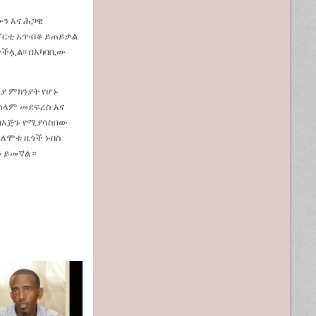
ን እና ሕጋዊ
ፓርቲ አጥብቆ ይጠይቃል
ተችሏል፡፡ በአካባቢው
ያ ምክንያት የሆኑ
የሰላም መደፍረስ እና
 በእጅጉ የሚያሳስበው
 ለሞቱ ዜጎች ነብስ
ይመኛል ፡፡