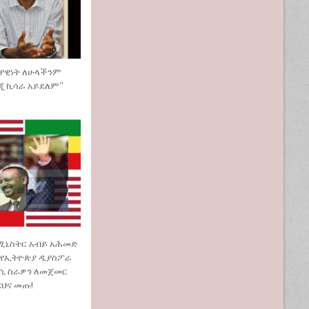
ያዊነት ለሁላችንም
ጂ ኪሳራ አይደለም”
ሚኒስትር አብይ አሕመድ
 የኢትዮጵያ ዲያስፖራ
 ስራዎን ለመጀመር
ደህና መጡ!