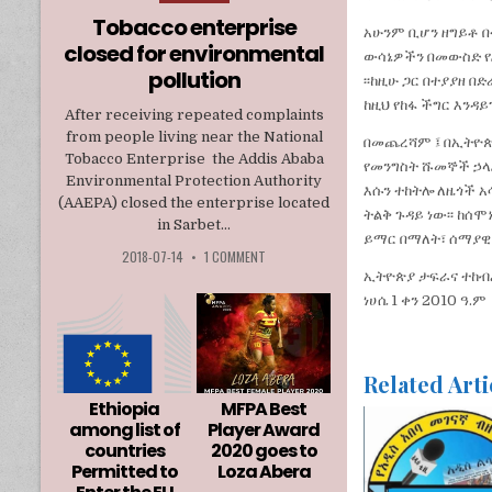
in
Tobacco enterprise
አሁንም ቢሆን ዘግይቶ 
closed for environmental
ውሳኔዎችን በመውስድ የ
pollution
፡፡ከዚሁ ጋር በተያያዘ 
ከዚህ የከፋ ችግር እንዳ
After receiving repeated complaints
from people living near the National
በመጨረሻም ፤ በኢትዮጵ
Tobacco Enterprise the Addis Ababa
የመንግስት ሹመኞች ኃላፊ
Environmental Protection Authority
እሱን ተከትሎ ለዜጎች 
(AAEPA) closed the enterprise located
ትልቅ ጉዳይ ነው፡፡ ከሰ
in Sarbet...
ይማር በማለት፣ ሰማያዊ
2018-07-14
•
1 COMMENT
ኢትዮጵያ ታፍራና ተከብራ
ነሀሴ 1 ቀን 2010 ዓ.ም
Related Arti
Ethiopia
MFPA Best
among list of
Player Award
countries
2020 goes to
Permitted to
Loza Abera