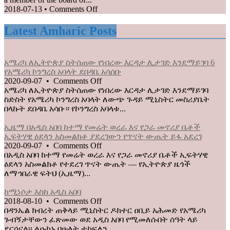
on
2018-07-13
•
Comments Off
PM
Appoints
Latest Amharic Posts
Opposition
Leader
to
አሜሪካ ለኢትዮጵያ ስትሰጠው የነበረው እርዳታ ሊታገድ እንደማይገባ 6
the
የአሜሪካ ኮንግረስ አባላት ደበዳቤ አሳሰቡ
Board
on
2020-09-07
•
Comments Off
of
አሜሪካ
አሜሪካ ለኢትዮጵያ ስትሰጠው የነበረው እርዳታ ሊታገድ እንደማይገባ
State
ለኢትዮጵያ
ስድስት የአሜሪካ ኮንግረስ አባላት ለውጭ ጉዳይ ሚኒስትር መስሪያቤት
Broadcaster
ስትሰጠው
በላኩት ደበዳቤ አሳቡ። የኮንግረስ አባላቱ...
የነበረው
እርዳታ
ኢዜማ በአዲስ አበባ ከተማ የመሬት ወረራ እና የጋራ መኖሪያ ቤቶች
ሊታገድ
ኢፍትሃዊ ዕደላን አስመልክቶ ያደረገውን የጥናት ውጤት ይፋ አደረገ
እንደማይገባ
on
2020-09-07
•
Comments Off
6
ኢዜማ
በአዲስ አበባ ከተማ የመሬት ወረራ እና የጋራ መኖሪያ ቤቶች ኢፍትሃዊ
የአሜሪካ
በአዲስ
ዕደላን አስመልክቶ የተደረገ ጥናት ውጤት — የኢትዮጵያ ዜጎች
ኮንግረስ
አበባ
ለማኅበራዊ ፍትህ (ኢዜማ)...
አባላት
ከተማ
ደበዳቤ
የመሬት
ከሚነሶታ እስከ አዲስ አበባ
አሳሰቡ
ወረራ
on
2018-08-10
•
Comments Off
እና
ከሚነሶታ
በዳንኤል ክብረት ጠቅላይ ሚኒስትር ዶክተር ዐቢይ አሕመድ የአሜሪካ
የጋራ
እስከ
ጉብኝታቸውን ፈጽመው ወደ አዲስ አበባ የሚመለሱበት ሰዓት ላይ
መኖሪያ
አዲስ
ደርሰናል፡፡ ልዑካኑ በሁለት ተከፍለን...