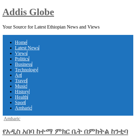
Addis Globe
Your Source for Latest Ethiopian News and Views
Home
Latest News
Views
Politics
Business
Technology
Art
Travel
Music
History
Health
Sport
Amharic
Posted
Amharic
in
የአዲስ አበባ ከተማ ምክር ቤት በምክትል ከንቲባ