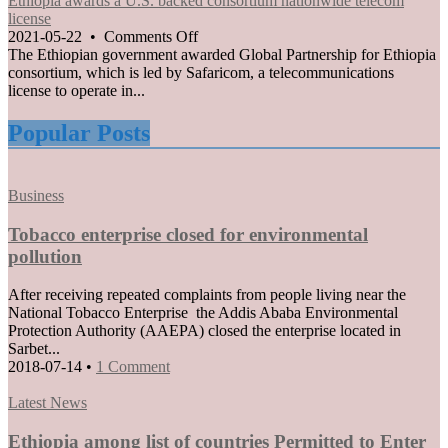
Ethiopia awards a U.S. backed consortium nationwide telecom
officials
license
of
on
2021-05-22
•
Comments Off
Tigray
Ethiopia
The Ethiopian government awarded Global Partnership for Ethiopia
interim
awards
consortium, which is led by Safaricom, a telecommunications
administration
a
license to operate in...
U.S.
backed
Popular Posts
consortium
nationwide
telecom
Posted
Business
license
in
Tobacco enterprise closed for environmental
pollution
After receiving repeated complaints from people living near the
National Tobacco Enterprise the Addis Ababa Environmental
Protection Authority (AAEPA) closed the enterprise located in
Sarbet...
2018-07-14
•
1 Comment
Posted
Latest News
in
Ethiopia among list of countries Permitted to Enter