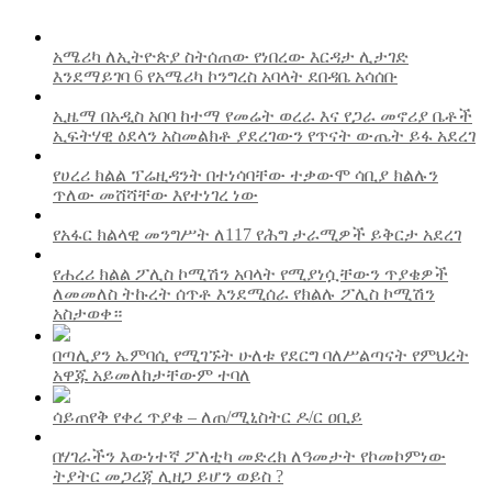
አሜሪካ ለኢትዮጵያ ስትሰጠው የነበረው እርዳታ ሊታገድ
እንደማይገባ 6 የአሜሪካ ኮንግረስ አባላት ደበዳቤ አሳሰቡ
ኢዜማ በአዲስ አበባ ከተማ የመሬት ወረራ እና የጋራ መኖሪያ ቤቶች
ኢፍትሃዊ ዕደላን አስመልክቶ ያደረገውን የጥናት ውጤት ይፋ አደረገ
የሀረሪ ክልል ፕሬዚዳንት በተነሳባቸው ተቃውሞ ሳቢያ ክልሉን
ጥለው መሸሻቸው እየተነገረ ነው
የአፋር ክልላዊ መንግሥት ለ117 የሕግ ታራሚዎች ይቅርታ አደረገ
የሐረሪ ክልል ፖሊስ ኮሚሽን አባላት የሚያነሷቸውን ጥያቄዎች
ለመመለስ ትኩረት ሰጥቶ እንደሚሰራ የክልሉ ፖሊስ ኮሚሽን
አስታወቀ።
በጣሊያን ኤምባሲ የሚገኙት ሁለቱ የደርግ ባለሥልጣናት የምህረት
አዋጁ አይመለከታቸውም ተባለ
ሳይጠየቅ የቀረ ጥያቄ – ለጠ/ሚኒስትር ዶ/ር ዐቢይ
በሃገራችን እውነተኛ ፖለቲካ መድረክ ለዓመታት የኮመኮምነው
ትያትር መጋረጃ ሊዘጋ ይሆን ወይስ ?