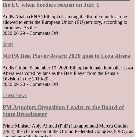
the EU when borders reopen on July 1
Addis Ababa (ENA) Ethiopia is among the list of countries to be
allowed to enter the European Union (EU) territory, according to
euronews. As the...
on
2020-06-29
•
Comments Off
Ethiopia
Posted
among
Sport
in
list
of
MFPA Best Player Award 2020 goes to Loza Abera
countries
Permitted
Addis Globe, September 19, 2020 Ethiopian female footballer Loza
to
Abera was voted by fans as the Best Player from the Female
Enter
Division in the 2019-20...
the
on
2020-09-20
•
Comments Off
EU
MFPA
when
Posted
Best
Latest News
borders
in
Player
reopen
Award
PM Appoints Opposition Leader to the Board of
on
2020
State Broadcaster
July
goes
1
to
Prime Minister Abiy Ahmed (PhD) has appointed Merera Gudina
Loza
(PhD), the chairperson of the Oromo Federalist Congress (OFC), as
Abera
a member of the board of...