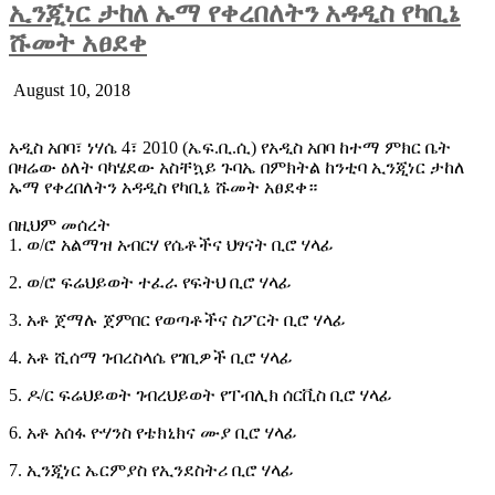
ኢንጂነር ታከለ ኡማ የቀረበለትን አዳዲስ የካቢኔ
ሹመት አፀደቀ
August 10, 2018
አዲስ አበባ፣ ነሃሴ 4፣ 2010 (ኤፍ.ቢ.ሲ) የአዲስ አበባ ከተማ ምክር ቤት
በዛሬው ዕለት ባካሄደው አስቸኳይ ጉባኤ በምክትል ከንቲባ ኢንጂነር ታከለ
ኡማ የቀረበለትን አዳዲስ የካቢኔ ሹመት አፀደቀ።
በዚህም መሰረት
1. ወ/ሮ አልማዝ አብርሃ የሴቶችና ህፃናት ቢሮ ሃላፊ
2. ወ/ሮ ፍሬህይወት ተፈራ የፍትህ ቢሮ ሃላፊ
3. አቶ ጀማሉ ጀምበር የወጣቶችና ስፖርት ቢሮ ሃላፊ
4. አቶ ሺሰማ ገብረስላሴ የገቢዎች ቢሮ ሃላፊ
5. ዶ/ር ፍሬህይወት ገብረህይወት የፐብሊክ ሰርቪስ ቢሮ ሃላፊ
6. አቶ አሰፋ ዮሃንስ የቴክኒክና ሙያ ቢሮ ሃላፊ
7. ኢንጂነር ኤርምያስ የኢንደስትሪ ቢሮ ሃላፊ