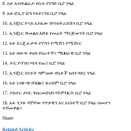
8. አቶ አብዱልፈታ የሱፍ የንግድ ቢሮ ሃላፊ
9. አቶ ፎኢኖ ፎላ የፋይናንስ ቢሮ ሃላፊ
10. ኢንጂነር ዮናስ አያሌው የኮንስትራክሽን ቢሮ ሃላፊ
11. ኢንጂነር ሽመልስ እሸቱ የመሬት ማኔጅመንት ቢሮ ሃላፊ
12. አቶ ደረጄ ፈቃዱ የፕላን ኮሚሽን ኮሚሽነር
13. አቶ ዘውዱ ቀፀላ የሰራተኛና ማህበራዊ ቢሮ ሃላፊ
14. ዶ/ር ዮሃንስ ጫላ የጤና ቢሮ ሃላፊ
15. ኢንጂነር ሰናይት ዳምጠው የቤቶች አስተዳደር ሃላፊ
16. አቶ ነብዩ ባየ የባህልና ቱሪዝም ቢሮ ሃላፊ
17. ዶክተር ታቦር ገብረመድህን የትምህርት ቢሮ ሃላፊ
18. አቶ ንጋቱ ዳኛቸው የጥቃቅን እና አነስተኛ ቢሮ ሃላፊ በመሆን
ተሾመዋል።
Share:
Related Articles