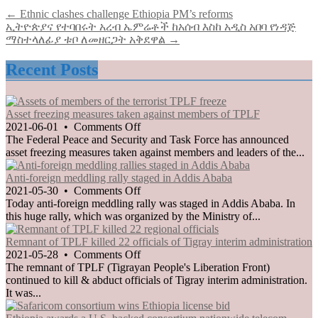
Post
← Ethnic clashes challenge Ethiopia PM’s reforms
ኢትዮጵያና የተባበሩት አረብ ኤምሬቶች ከአሰብ እስከ አዲስ አበባ የነዳጅ
navigation
ማስተላለፊያ ቱቦ ለመዘርጋት አቅደዋል →
Recent Posts
Asset freezing measures taken against members of TPLF
on
2021-06-01
•
Comments Off
Asset
The Federal Peace and Security and Task Force has announced
freezing
asset freezing measures taken against members and leaders of the...
measures
taken
Anti-foreign meddling rally staged in Addis Ababa
against
on
2021-05-30
•
Comments Off
members
Anti-
Today anti-foreign meddling rally was staged in Addis Ababa. In
of
foreign
this huge rally, which was organized by the Ministry of...
TPLF
meddling
rally
Remnant of TPLF killed 22 officials of Tigray interim administration
staged
on
2021-05-28
•
Comments Off
in
Remnant
The remnant of TPLF (Tigrayan People's Liberation Front)
Addis
of
continued to kill & abduct officials of Tigray interim administration.
Ababa
TPLF
It was...
killed
22